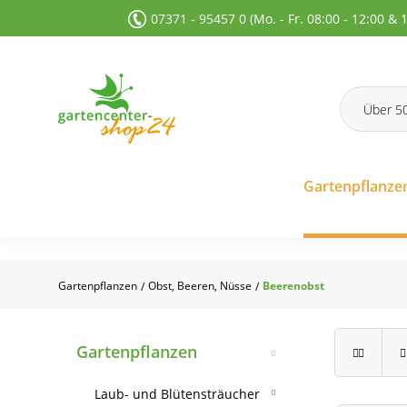
07371 - 95457 0 (Mo. - Fr. 08:00 - 12:00 & 
 Suche springen
Zur Hauptnavigation springen
Gartenpflanze
Gartenpflanzen
Obst, Beeren, Nüsse
Beerenobst
/
/
Gartenpflanzen
Laub- und Blütensträucher