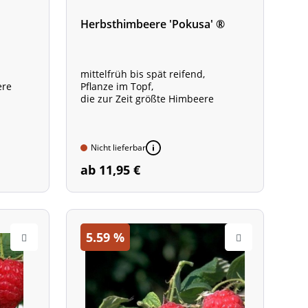
Herbsthimbeere 'Pokusa' ®
mittelfrüh bis spät reifend,
ere
Pflanze im Topf,
die zur Zeit größte Himbeere
Nicht lieferbar
ab 11,95 €
5.59
%