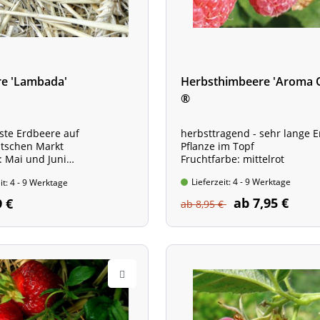
re 'Lambada'
Herbsthimbeere 'Aroma 
®
ste Erdbeere auf
herbsttragend - sehr lange E
tschen Markt
Pflanze im Topf
t: Mai und Juni
Fruchtfarbe: mittelrot
im 8-cm Topf
Lieferzeit: 4 - 9 Werktage
it: 4 - 9 Werktage
ab 7,95 €
9 €
ab 8,95 €