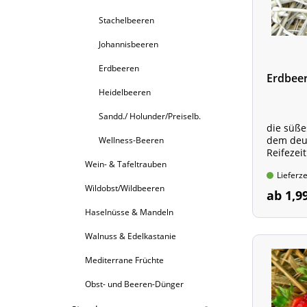
Stachelbeeren
Johannisbeeren
Erdbeeren
Erdbee
Heidelbeeren
Sandd./ Holunder/Preiselb.
die süße
dem deu
Wellness-Beeren
Reifezei
Wein- & Tafeltrauben
Pflanze 
Lieferze
Wildobst/Wildbeeren
ab 1,9
Haselnüsse & Mandeln
Walnuss & Edelkastanie
Mediterrane Früchte
Obst- und Beeren-Dünger