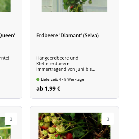
Queen'
Erdbeere 'Diamant' (Selva)
rnte!
Hängeerdbeere und
Klettererdbeere
immertragend von Juni bis
September
Lieferzeit: 4 - 9 Werktage
Pflanze im 8-cm Topf
für bückfaule Gärtner
ab 1,99 €