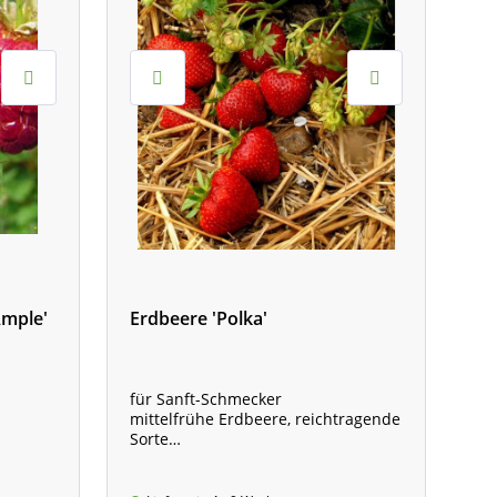
mple'
Erdbeere 'Polka'
für Sanft-Schmecker
mittelfrühe Erdbeere, reichtragende
Sorte
Pflanze im 8-cm Topf