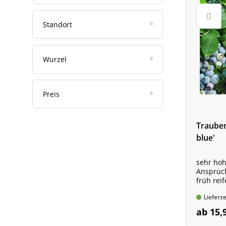
Standort
Wurzel
Preis
Trauben
blue'
sehr hoh
Ansprüc
früh rei
Busch im
Lieferze
Fruchtfa
Wuchshö
ab 15,