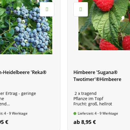
-Heidelbeere 'Reka®
Himbeere 'Sugana®
Twotimer'®Himbeere
er Ertrag - geringe
2 x tragend
he
Pflanze im Topf
fend
Frucht: groß, hellrot
 Container, 40-60 cm hoch
it: 4 - 9 Werktage
Lieferzeit: 4 - 9 Werktage
rbe: dunkelblau
he bis ca. 200 cm
95 €
ab 8,95 €