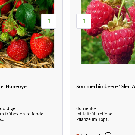
e 'Honeoye'
Sommerhimbeere 'Glen A
duldige
dornenlos
m frühesten reifende
mittelfrüh reifend
e
Pflanze im Topf
im 8-cm Topf
Fruchtfarbe: mittelrot