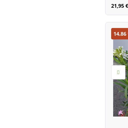
Gegen Maulwurfsgrillen
Bewässerungsuhren
21,95 
Weiteres Zubehör
14.86