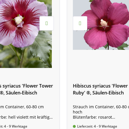
s syriacus 'Flower Tower
Hibiscus syriacus 'Flowe
 ®, Säulen-Eibisch
Ruby' ®, Säulen-Eibisch
im Container, 60-80 cm
Strauch im Container, 60-80
hoch
be: hell violett mit kräftig
Blütenfarbe: rosarot
te
Wuchshöhe: 2 bis 3 m
it: 4 - 9 Werktage
Lieferzeit: 4 - 9 Werktage
he: 2 bis 3 m