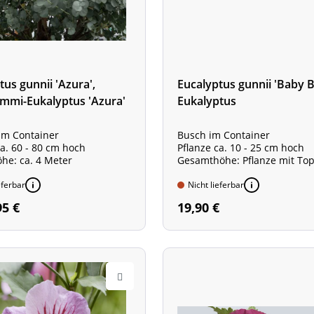
tus gunnii 'Azura',
Eucalyptus gunnii 'Baby B
mmi-Eukalyptus 'Azura'
Eukalyptus
im Container
Busch im Container
ca. 60 - 80 cm hoch
Pflanze ca. 10 - 25 cm hoch
e: ca. 4 Meter
Gesamthöhe: Pflanze mit Top
- 30 cm
eferbar
Wuchshöhe: ca. 1,5 m
Nicht lieferbar
95 €
19,90 €