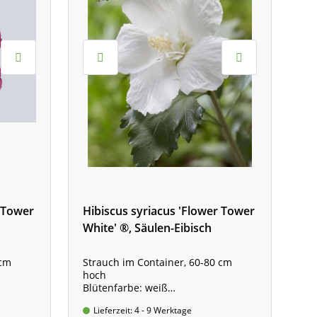
r Tower
Hibiscus syriacus 'Flower Tower
White' ®, Säulen-Eibisch
 cm
Strauch im Container, 60-80 cm
hoch
Blütenfarbe: weiß
Wuchshöhe: 2 bis 3 m
Lieferzeit: 4 - 9 Werktage