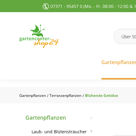
07371 - 95457 0 (Mo. - Fr. 08:00 - 12:00 & 
 Suche springen
Zur Hauptnavigation springen
Gartenpflanze
Gartenpflanzen
Terrassenpflanzen
Blühende Gehölze
/
/
Gartenpflanzen
Laub- und Blütensträucher