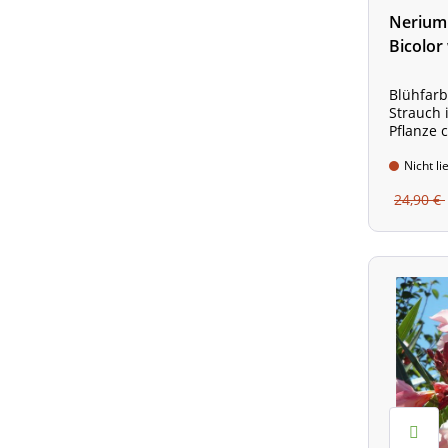
Nerium 
Bicolor
Blühfarb
Strauch 
Pflanze 
Gesamthö
ca. 70 -
Nicht li
Wuchshöh
24,90 €