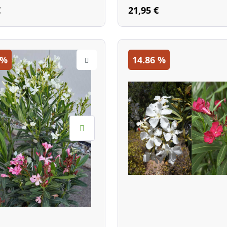
€
21,95 €
%
14.86
%