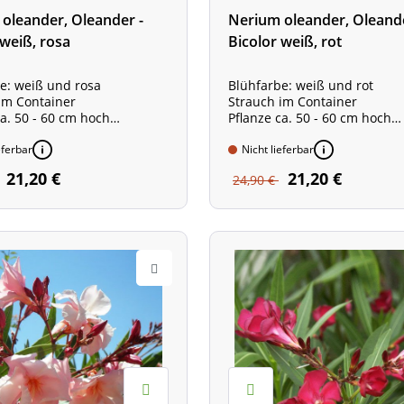
oleander, Oleander -
Nerium oleander, Oleande
 weiß, rosa
Bicolor weiß, rot
e: weiß und rosa
Blühfarbe: weiß und rot
im Container
Strauch im Container
ca. 50 - 60 cm hoch
Pflanze ca. 50 - 60 cm hoch
he der Pflanze mit Topf
Gesamthöhe der Pflanze mit
 80 cm
eferbar
ca. 70 - 80 cm
Nicht lieferbar
e: ca. 2,5 Meter
Wuchshöhe: ca. 2,5 Meter
21,20 €
21,20 €
24,90 €