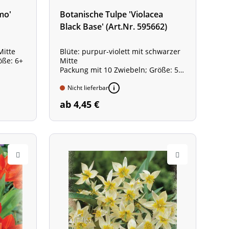
mo'
Botanische Tulpe 'Violacea
Black Base' (Art.Nr. 595662)
Mitte
Blüte: purpur-violett mit schwarzer
öße: 6+
Mitte
Packung mit 10 Zwiebeln; Größe: 5/6
Besonders starker Duft!
Nicht lieferbar
ab 4,45 €