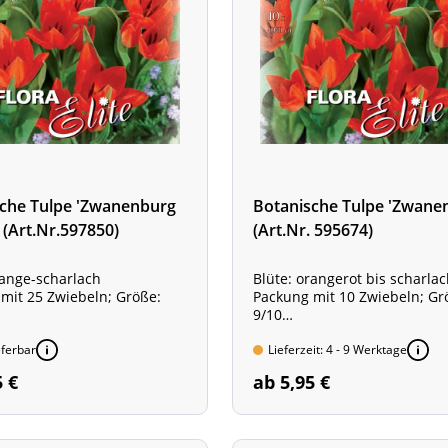
che Tulpe 'Zwanenburg
Botanische Tulpe 'Zwane
' (Art.Nr.597850)
(Art.Nr. 595674)
range-scharlach
Blüte: orangerot bis scharlac
mit 25 Zwiebeln; Größe:
Packung mit 10 Zwiebeln; Gr
9/10
ige Sorte!
Mehrblütige Sorte!
eferbar
Lieferzeit: 4 - 9 Werktage
5 €
ab 5,95 €