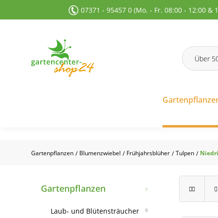
07371 - 95457 0 (Mo. - Fr. 08:00 - 12:00 & 
 Suche springen
Zur Hauptnavigation springen
Gartenpflanze
Gartenpflanzen
Blumenzwiebel
Frühjahrsblüher
Tulpen
Niedr
/
/
/
/
Gartenpflanzen
Laub- und Blütensträucher