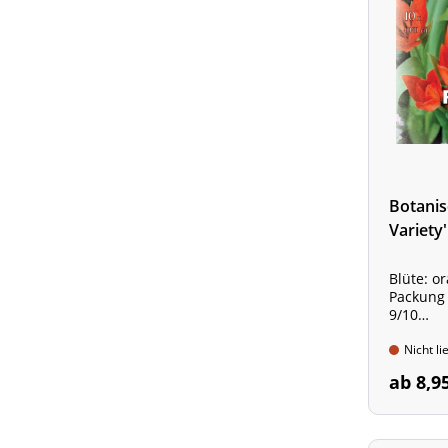
Botanis
Variety
Blüte: o
Packung 
9/10
Mehrblüt
Nicht li
ab 8,9