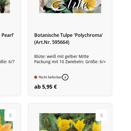
 Pearl'
Botanische Tulpe 'Polychroma'
(Art.Nr. 595664)
Blüte: weiß mit gelber Mitte
öße: 6/7
Packung mit 10 Zwiebeln; Größe: 6/+
Nicht lieferbar
ab 5,95 €