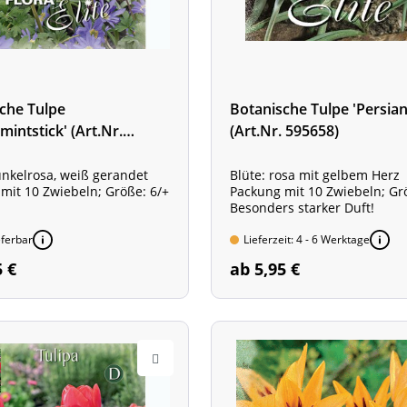
che Tulpe
Botanische Tulpe 'Persian
mintstick' (Art.Nr.
(Art.Nr. 595658)
5)
unkelrosa, weiß gerandet
Blüte: rosa mit gelbem Herz
mit 10 Zwiebeln; Größe: 6/+
Packung mit 10 Zwiebeln; Gr
Besonders starker Duft!
eferbar
Lieferzeit: 4 - 6 Werktage
5 €
ab 5,95 €