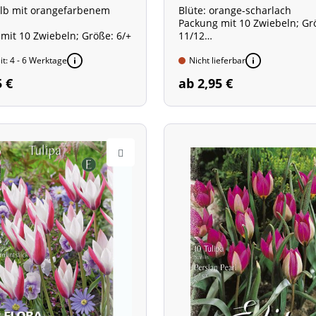
elb mit orangefarbenem
Blüte: orange-scharlach
Packung mit 10 Zwiebeln; Gr
mit 10 Zwiebeln; Größe: 6/+
11/12
Mehrblütige Sorte!
it: 4 - 6 Werktage
Nicht lieferbar
5 €
ab 2,95 €