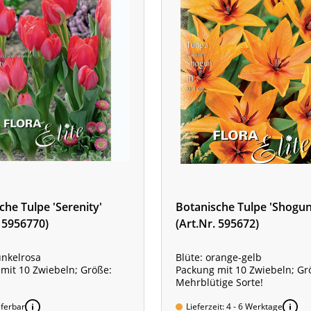
che Tulpe 'Serenity'
Botanische Tulpe 'Shogun
. 5956770)
(Art.Nr. 595672)
unkelrosa
Blüte: orange-gelb
mit 10 Zwiebeln; Größe:
Packung mit 10 Zwiebeln; Gr
Mehrblütige Sorte!
ige Sorte!
eferbar
Lieferzeit: 4 - 6 Werktage