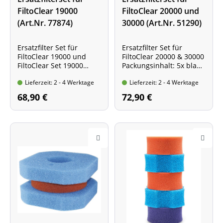
FiltoClear 19000
FiltoClear 20000 und
(Art.Nr. 77874)
30000 (Art.Nr. 51290)
Ersatzfilter Set für
Ersatzfilter Set für
FiltoClear 19000 und
FiltoClear 20000 & 30000
FiltoClear Set 19000
Packungsinhalt: 5x blaue
Packungsinhalt: 1x roter,
und 4x rote
Lieferzeit: 2 - 4 Werktage
Lieferzeit: 2 - 4 Werktage
2x blaue und 1x
Filterschwämme
violetten Filterschwamm
68,90 €
72,90 €