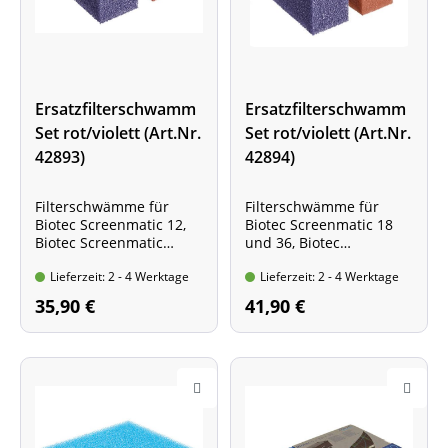
Ersatzfilterschwamm
Ersatzfilterschwamm
Set rot/violett (Art.Nr.
Set rot/violett (Art.Nr.
42893)
42894)
Filterschwämme für
Filterschwämme für
Biotec Screenmatic 12,
Biotec Screenmatic 18
Biotec Screenmatic
und 36, Biotec
40000 und 90000
Screenmatic 60000 und
Lieferzeit: 2 - 4 Werktage
Lieferzeit: 2 - 4 Werktage
Packungsinhalt: 2
140000
Filterschwämme - 1 x
Packungsinhalt: 2
35,90 €
41,90 €
violett, 1 x rot
Filterschwämme - 1 x
violett, 1 x rot