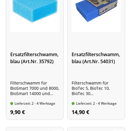
Ersatzfilterschwamm,
Ersatzfilterschwamm,
blau (Art.Nr. 35792)
blau (Art.Nr. 54031)
Filterschwamm für
Filterschwamm für
BioSmart 7000 und 8000,
BioTec 5, BioTec 10,
BioSmart 14000 und
BioTec 30
16000
Packungsinhalt: 1 blauer
Lieferzeit: 2 - 4 Werktage
Lieferzeit: 2 - 4 Werktage
Packungsinhalt: 1 blauer
Filterschwamm
Filterschwamm
9,90 €
14,90 €