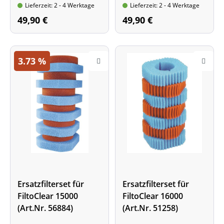
Lieferzeit: 2 - 4 Werktage
Lieferzeit: 2 - 4 Werktage
Filterschwämme
violetter Schwamm
49,90 €
49,90 €
3.73
%
Ersatzfilterset für
Ersatzfilterset für
FiltoClear 15000
FiltoClear 16000
(Art.Nr. 56884)
(Art.Nr. 51258)