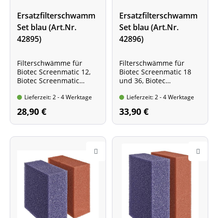
Ersatzfilterschwamm
Ersatzfilterschwamm
Set blau (Art.Nr.
Set blau (Art.Nr.
42895)
42896)
Filterschwämme für
Filterschwämme für
Biotec Screenmatic 12,
Biotec Screenmatic 18
Biotec Screenmatic
und 36, Biotec
40000 und 90000
Screenmatic 60000 und
Lieferzeit: 2 - 4 Werktage
Lieferzeit: 2 - 4 Werktage
Packungsinhalt: 2 blaue
140000
Filterschwämme
Packungsinhalt: 2 blaue
28,90 €
33,90 €
Filterschwämme