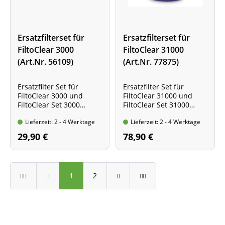
Ersatzfilterset für
Ersatzfilterset für
FiltoClear 3000
FiltoClear 31000
(Art.Nr. 56109)
(Art.Nr. 77875)
Ersatzfilter Set für
Ersatzfilter Set für
FiltoClear 3000 und
FiltoClear 31000 und
FiltoClear Set 3000
FiltoClear Set 31000
Packungsinhalt: 2x blaue
Packungsinhalt: 2x rote,
Lieferzeit: 2 - 4 Werktage
Lieferzeit: 2 - 4 Werktage
und 1x roter
2x blaue und 1x violetter
Filterschwamm
Filterschwamm
29,90 €
78,90 €
1
2