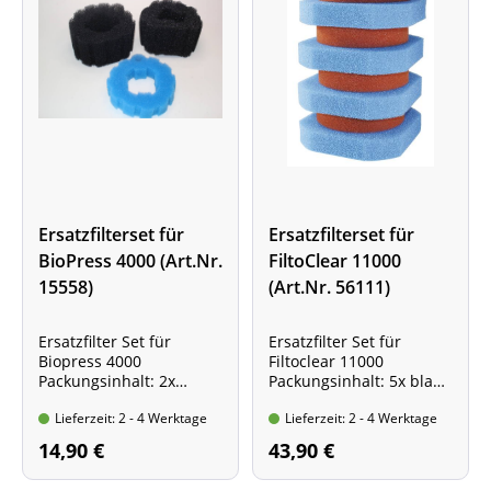
Ersatzfilterset für
Ersatzfilterset für
BioPress 4000 (Art.Nr.
FiltoClear 11000
15558)
(Art.Nr. 56111)
Ersatzfilter Set für
Ersatzfilter Set für
Biopress 4000
Filtoclear 11000
Packungsinhalt: 2x
Packungsinhalt: 5x blaue
schwarze und 1x blauer
und 4x rote
Lieferzeit: 2 - 4 Werktage
Lieferzeit: 2 - 4 Werktage
Filterschwamm
Filterschwämme
14,90 €
43,90 €