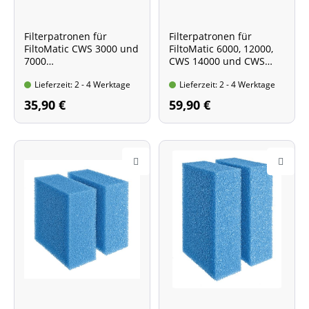
Filterpatronen für
Filterpatronen für
FiltoMatic CWS 3000 und
FiltoMatic 6000, 12000,
7000
CWS 14000 und CWS
Packungsinhalt: 3
25000
Lieferzeit: 2 - 4 Werktage
Lieferzeit: 2 - 4 Werktage
Filterpatronen - 2 x
Packungsinhalt: 3
violett, 1 x rot
Filterpatronen - 2 x
35,90 €
59,90 €
violett, 1 x rot