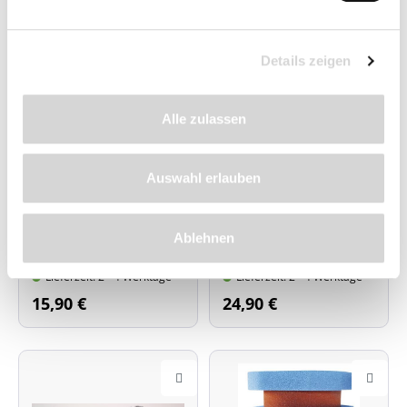
Filterschwamm für
Ersatzfilter Set für
Details zeigen
BioSmart 18000 / 20000 /
BioPress Sets 6000, 8000,
24000 / 30000 / 36000
10000 und 12000 sowie
und BioTec 5,1 / 10,1
Pontec PondoPress Sets
Alle zulassen
Packungsinhalt: 1 roter
10000 und 15000
Filterschwamm
Packungsinhalt: 2x blaue
und 2x schwarze
Filterschwämme
Auswahl erlauben
Ablehnen
Lieferzeit: 2 - 4 Werktage
Lieferzeit: 2 - 4 Werktage
15,90 €
24,90 €