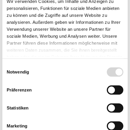
Wir verwenden Cookies, um Inhalte und Anzeigen zu
BioSmart 5000, BioSmart
BioTec 5, BioTec 10,
14000 und 16000
BioTec 30
personalisieren, Funktionen für soziale Medien anbieten
Packungsinhalt: 1 roter
Packungsinhalt: 1 roter
zu können und die Zugriffe auf unsere Website zu
Lieferzeit: 2 - 4 Werktage
Lieferzeit: 2 - 4 Werktage
Filterschwamm
Filterschwamm
analysieren. Außerdem geben wir Informationen zu Ihrer
9,90 €
14,90 €
Verwendung unserer Website an unsere Partner für
soziale Medien, Werbung und Analysen weiter. Unsere
Partner führen diese Informationen möglicherweise mit
weiteren Daten zusammen, die Sie ihnen bereitgestellt
haben oder die sie im Rahmen Ihrer Nutzung der Dienste
gesammelt haben.
Einwilligungsauswahl
Notwendig
Präferenzen
Statistiken
Ersatzfilterschwamm,
Ersatzfilterset (Art.Nr.
Marketing
rot (Art.Nr. 56677)
15564)