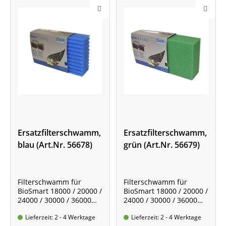
Ersatzfilterschwamm,
Ersatzfilterschwamm,
blau (Art.Nr. 56678)
grün (Art.Nr. 56679)
Filterschwamm für
Filterschwamm für
BioSmart 18000 / 20000 /
BioSmart 18000 / 20000 /
24000 / 30000 / 36000
24000 / 30000 / 36000
und BioTec 5,1 / 10,1
und BioTec 5,1 / 10,1
Lieferzeit: 2 - 4 Werktage
Lieferzeit: 2 - 4 Werktage
Packungsinhalt: 1 blauer
Packungsinhalt: 1 grüner