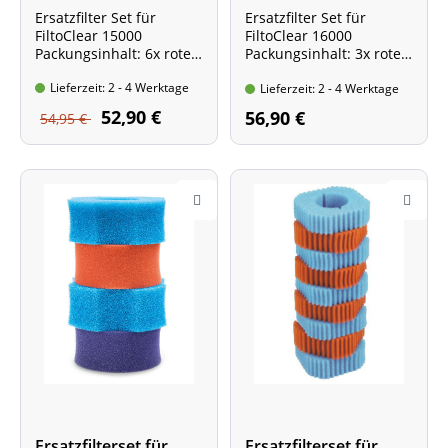
Ersatzfilter Set für
Ersatzfilter Set für
FiltoClear 15000
FiltoClear 16000
Packungsinhalt: 6x rote
Packungsinhalt: 3x rote
und 6x blaue
und 4x blaue
Lieferzeit: 2 - 4 Werktage
Filterschwämme
Filterschwämme
Lieferzeit: 2 - 4 Werktage
52,90 €
56,90 €
54,95 €
Ersatzfilterset für
Ersatzfilterset für