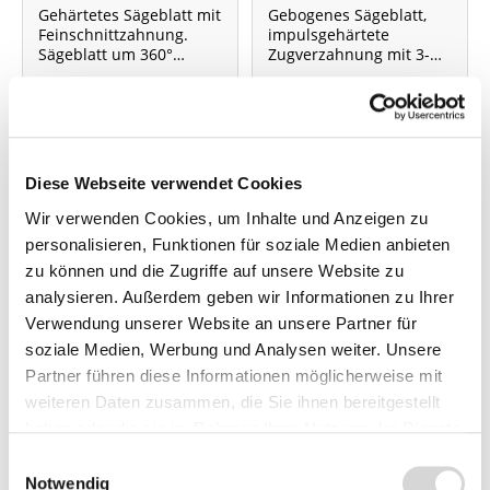
225017)
Gehärtetes Sägeblatt mit
Gebogenes Sägeblatt,
Feinschnittzahnung.
impulsgehärtete
Sägeblatt um 360°
Zugverzahnung mit 3-
drehbar, Länge 350 mm
fach-Schliff für
Lieferzeit: 4 - 9 Werktage
Lieferzeit: 4 - 9 Werktage
besonders
kraftsparendes Sägen
45,99 €
69,99 €
und
glatten, sauberen
Schnitt
Diese Webseite verwendet Cookies
Wir verwenden Cookies, um Inhalte und Anzeigen zu
personalisieren, Funktionen für soziale Medien anbieten
zu können und die Zugriffe auf unsere Website zu
analysieren. Außerdem geben wir Informationen zu Ihrer
Verwendung unserer Website an unsere Partner für
soziale Medien, Werbung und Analysen weiter. Unsere
Partner führen diese Informationen möglicherweise mit
weiteren Daten zusammen, die Sie ihnen bereitgestellt
haben oder die sie im Rahmen Ihrer Nutzung der Dienste
gesammelt haben.
Einwilligungsauswahl
GARDENA
GARDENA
Notwendig