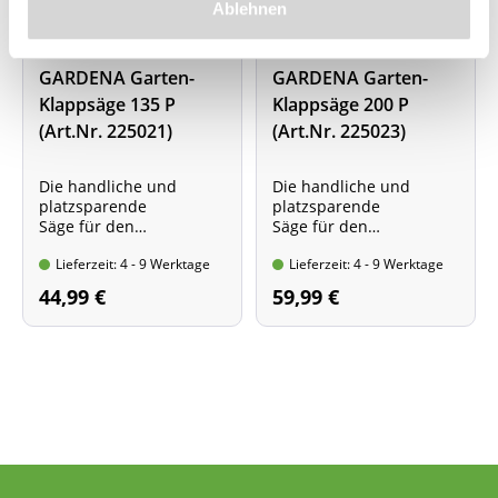
Ablehnen
GARDENA Garten-
GARDENA Garten-
Klappsäge 135 P
Klappsäge 200 P
(Art.Nr. 225021)
(Art.Nr. 225023)
Die handliche und
Die handliche und
platzsparende
platzsparende
Säge für den
Säge für den
Baumschnitt
Baumschnitt
Lieferzeit: 4 - 9 Werktage
Lieferzeit: 4 - 9 Werktage
Sägelänge: 13,5 cm
Sägelänge: 20,0 cm
44,99 €
59,99 €