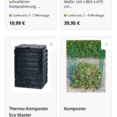
schnelleren
Maße: L65 x B65 x H75
Kompostierung
cm
Standbeutel mit 1,75 kg
Witterungs- und UV-
Lieferzeit: 3 - 5 Werktage
Lieferzeit: 2 - 4 Werktage
Inhalt
beständig
Inhalt 320 Liter
10,99 €
39,95 €
Thermo-Komposter
Komposter
Eco Master