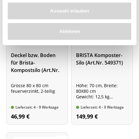
Auswahl erlauben
Ablehnen
Deckel bzw. Boden
BRISTA Komposter-
für Brista-
Silo (Art.Nr. 549371)
Kompostsilo (Art.Nr.
321945)
Grösse 80 x 80 cm
Höhe: 70 cm, Breite:
feuerverzinkt, 2-teilig
80X80 cm
Gewicht: 12,5 kg
feuerverzinkt,
Lieferzeit: 4 - 9 Werktage
Lieferzeit: 4 - 9 Werktage
Lieferumfang ohne
Deckel o. Boden
46,99 €
149,99 €