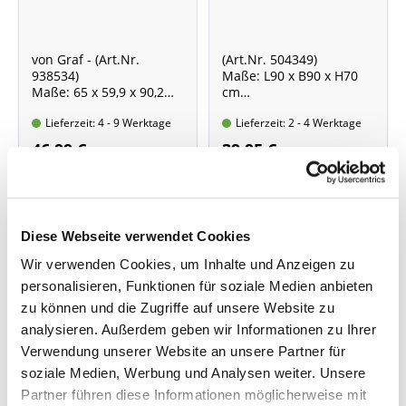
von Graf - (Art.Nr.
(Art.Nr. 504349)
938534)
Maße: L90 x B90 x H70
Maße: 65 x 59,9 x 90,2
cm
cm
Witterungs- und UV-
Lieferzeit: 4 - 9 Werktage
Lieferzeit: 2 - 4 Werktage
Witterungs- und UV-
beständig
beständig
Fassungsvermögen ca.
46,99 €
39,95 €
Fassungsvermögen 300
560 Liter
Liter
Diese Webseite verwendet Cookies
Wir verwenden Cookies, um Inhalte und Anzeigen zu
personalisieren, Funktionen für soziale Medien anbieten
zu können und die Zugriffe auf unsere Website zu
analysieren. Außerdem geben wir Informationen zu Ihrer
Verwendung unserer Website an unsere Partner für
soziale Medien, Werbung und Analysen weiter. Unsere
Partner führen diese Informationen möglicherweise mit