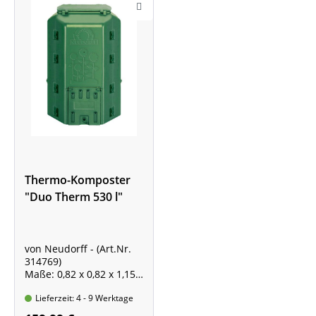
Thermo-Komposter
"Duo Therm 530 l"
von Neudorff - (Art.Nr.
314769)
Maße: 0,82 x 0,82 x 1,15
m
Lieferzeit: 4 - 9 Werktage
Fassungsvermögen: 530
Liter