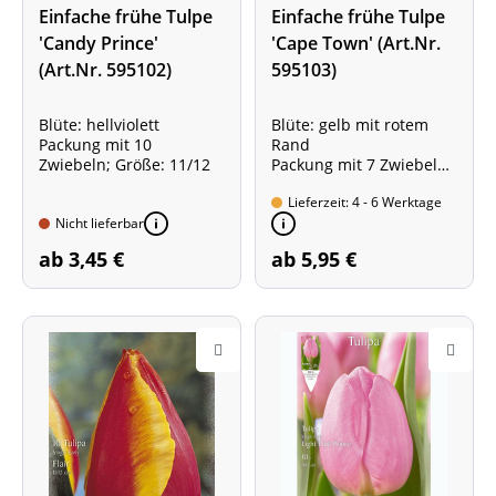
Einfache frühe Tulpe
Einfache frühe Tulpe
'Candy Prince'
'Cape Town' (Art.Nr.
(Art.Nr. 595102)
595103)
Blüte: hellviolett
Blüte: gelb mit rotem
Packung mit 10
Rand
Zwiebeln; Größe: 11/12
Packung mit 7 Zwiebeln;
Größe: 11/12
Lieferzeit: 4 - 6 Werktage
Nicht lieferbar
ab 3,45 €
ab 5,95 €