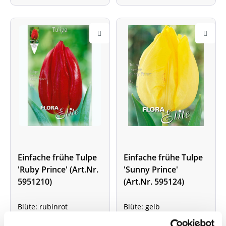
Einfache frühe Tulpe
Einfache frühe Tulpe
'Ruby Prince' (Art.Nr.
'Sunny Prince'
5951210)
(Art.Nr. 595124)
Blüte: rubinrot
Blüte: gelb
Packung mit 10
Packung mit 7 Zwiebeln;
Zwiebeln; Größe: 11/12
Größe: 11/12