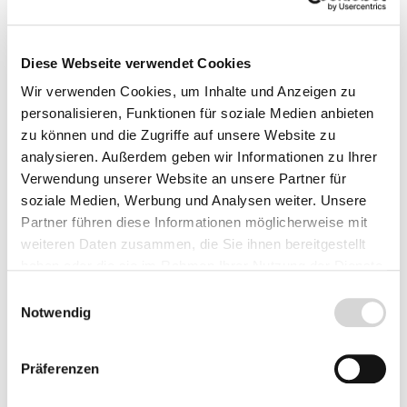
Lieferzeit: 4 - 6 Werktage
Nicht lieferbar
Diese Webseite verwendet Cookies
ab 5,95 €
ab 5,95 €
Wir verwenden Cookies, um Inhalte und Anzeigen zu
personalisieren, Funktionen für soziale Medien anbieten
zu können und die Zugriffe auf unsere Website zu
analysieren. Außerdem geben wir Informationen zu Ihrer
Verwendung unserer Website an unsere Partner für
soziale Medien, Werbung und Analysen weiter. Unsere
Partner führen diese Informationen möglicherweise mit
weiteren Daten zusammen, die Sie ihnen bereitgestellt
haben oder die sie im Rahmen Ihrer Nutzung der Dienste
gesammelt haben.
Einwilligungsauswahl
Notwendig
Präferenzen
Einfache frühe Tulpe
Einfache späte Tulpe
'White Prince' (Art.Nr.
'Atlantis' (Art.Nr.