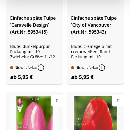
Einfache späte Tulpe
Einfache späte Tulpe
'Caravelle Design'
'City of Vancouver'
(Art.Nr. 5953415)
(Art.Nr. 595343)
Blüte: dunkelpurpur
Blüte: cremegelb mit
Packung mit 10
cremeweißem Rand
Zwiebeln; Größe: 11/12
Packung mit 10
Besonderheit: Sorte mit
Zwiebeln; Größe: 11/12
weiß-buntem Laub!
Nicht lieferbar
Nicht lieferbar
ab 5,95 €
ab 5,95 €