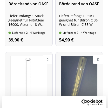
Bördelrand von OASE
Bördelrand von OASE
(Art.Nr. 21763)
(Art.Nr. 27586)
Lieferumfang: 1 Stück
Lieferumfang: 1 Stück
geeignet für FiltoClear
geeignet für Bitron C 36
16000, Vitronic 18 W,
W und Bitron C 55 W
Vitronic 24 W und
Lieferzeit: 2 - 4 Werktage
Lieferzeit: 2 - 4 Werktage
Vitronic 36 W
39,90 €
54,90 €