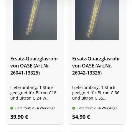
Set 5000, Pontec
MultiClear UVC Set 8000,
Pontec PondoPress Set
10000 und Pontec
PondoPress Set 15000
Ersatz-Quarzglasrohr
Ersatz-Quarzglasrohr
von OASE (Art.Nr.
von OASE (Art.Nr.
26041-13325)
26042-13326)
Lieferumfang: 1 Stück
Lieferumfang: 1 Stück
geeignet für Bitron C18
geeignet für Bitron C 36
und Bitron C 24 W
und Bitron C 55
Lieferzeit: 2 - 4 Werktage
Lieferzeit: 2 - 4 Werktage
39,90 €
54,90 €