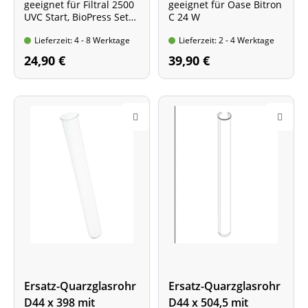
geeignet für Filtral 2500
geeignet für Oase Bitron
UVC Start, BioPress Set
C 24 W
4000, PondoClear UVC
Lieferzeit: 4 - 8 Werktage
Lieferzeit: 2 - 4 Werktage
Set 4000, PondoPress Set
5000
24,90 €
39,90 €
Ersatz-Quarzglasrohr
Ersatz-Quarzglasrohr
D44 x 398 mit
D44 x 504,5 mit