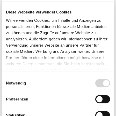
Ersatz-Quarzglasrohr
Ersatz-Quarzglasrohr
Diese Webseite verwendet Cookies
D44 x 518 mit
von OASE (Art.Nr.
Wir verwenden Cookies, um Inhalte und Anzeigen zu
Bördelrand von OASE
13329)
personalisieren, Funktionen für soziale Medien anbieten
(Art.Nr. 13331)
zu können und die Zugriffe auf unsere Website zu
Lieferumfang: 1 Stück
Lieferumfang: 1 Stück
analysieren. Außerdem geben wir Informationen zu Ihrer
geeignet für Vitronic
geeignet für Vitronic 18
Verwendung unserer Website an unsere Partner für
36W und 55W
W
soziale Medien, Werbung und Analysen weiter. Unsere
Lieferzeit: 2 - 4 Werktage
Lieferzeit: 2 - 4 Werktage
Partner führen diese Informationen möglicherweise mit
39,90 €
35,90 €
weiteren Daten zusammen, die Sie ihnen bereitgestellt
haben oder die sie im Rahmen Ihrer Nutzung der Dienste
gesammelt haben.
Einwilligungsauswahl
Notwendig
Präferenzen
Statistiken