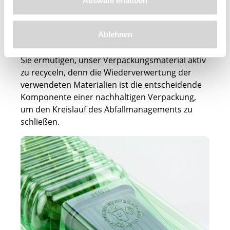
Auswahl erlauben
Die verwendete CO₂-neutrale Holzwolle wird aus
heimischen Fichten hergestellt, ist zu 100 %
Ablehnen
biologisch abbaubar und trägt zur Reduzierung
des Treibhauseffektes bei. Gerne möchten wir
Sie ermutigen, unser Verpackungsmaterial aktiv
zu recyceln, denn die Wiederverwertung der
verwendeten Materialien ist die entscheidende
Komponente einer nachhaltigen Verpackung,
um den Kreislauf des Abfallmanagements zu
schließen.