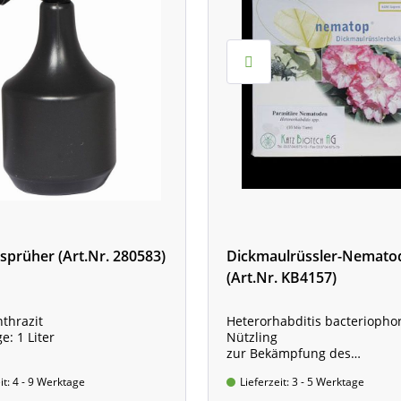
prüher (Art.Nr. 280583)
Dickmaulrüssler-Nemato
(Art.Nr. KB4157)
nthrazit
Heterorhabditis bacteriophor
e: 1 Liter
Nützling
zur Bekämpfung des
Dickmaulrüsslers
it: 4 - 9 Werktage
Lieferzeit: 3 - 5 Werktage
und des Gartenlaubkäfers