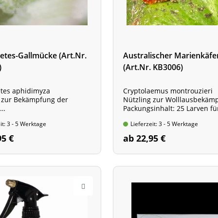
etes-Gallmücke (Art.Nr.
Australischer Marienkäfe
)
(Art.Nr. KB3006)
tes aphidimyza
Cryptolaemus montrouzieri
 zur Bekämpfung der
Nützling zur Wolllausbekäm
Packungsinhalt: 25 Larven für
inhalt: 500 Puppen für ca.
qm
it: 3 - 5 Werktage
Lieferzeit: 3 - 5 Werktage
95 €
ab 22,95 €