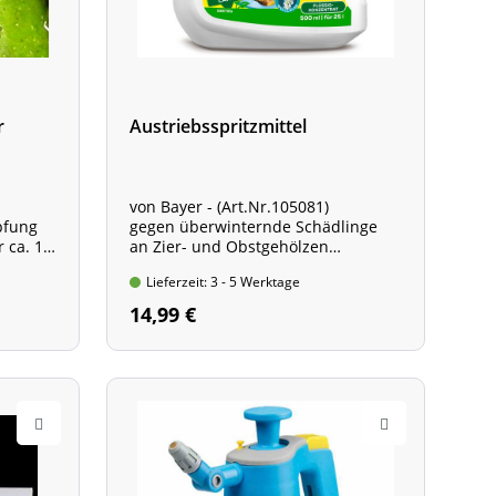
r
Austriebsspritzmittel
von Bayer - (Art.Nr.105081)
pfung
gegen überwinternde Schädlinge
 ca. 10
an Zier- und Obstgehölzen
Flasche mit 500 ml Inhalt
Lieferzeit: 3 - 5 Werktage
14,99 €