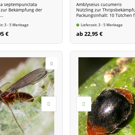
la septempunctata
Amblyseius cucumeris
 zur Bekämpfung der
Nützling zur Thripsbekämpf
Packungsinhalt: 10 Tütchen f
nhalt: ca. 150 Eier für ca.
10 qm
it: 3 - 5 Werktage
Lieferzeit: 3 - 5 Werktage
95 €
ab 22,95 €