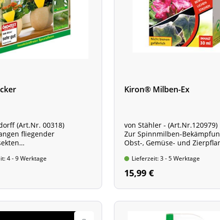
icker
Kiron® Milben-Ex
orff (Art.Nr. 00318)
von Stähler - (Art.Nr.120979)
angen fliegender
Zur Spinnmilben-Bekämpfun
sekten
Obst-, Gemüse- und Zierpfla
inhalt: 10 Sticks
Flasche mit 30 ml Inhalt
it: 4 - 9 Werktage
Lieferzeit: 3 - 5 Werktage
tig und 9 beidseitig)
15,99 €