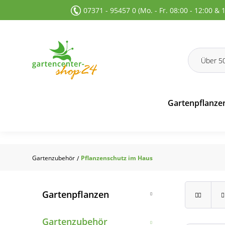
07371 - 95457 0 (Mo. - Fr. 08:00 - 12:00 & 
 Suche springen
Zur Hauptnavigation springen
Gartenpflanze
Gartenzubehör
Pflanzenschutz im Haus
/
Gartenpflanzen
Laub- und Blütensträucher
Gartenzubehör