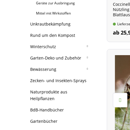
gegen Schnecken
Kletterrosen
Mittel mit Wirkstoffen
in Gartenflächen
Geräte zur Ausbringung
Gegen Blattläuse
Bronze-Tierwelt
Coccinel
Kletter- u Ramblerrosen
Rhodos kalktolerant
Callunen, Sommerheide
GARDENA Stiele
niedere Stauden
Hoch über 3 m
Birnbäume
Äpfel A - Z
Stauden A - Z
Ziergräser, Farne, Kräuter
Nützling
gegen Tiere und Ungeziefer
öfterblühende Kletterrosen
in Rasenflächen
Mittel mit Wirkstoffen
Gegen Thripse
Solitär-Skulpturen aus Bronze
Rosen-Stämmchen
einmalblühend
Wildarten
Erika, Winterheide
Blattlaus
Rund um den Rasen
Horstbildend
Standort Sonne
Kirschbäume
Sommeräpfel
für sonnige Bereiche
Ziergräser
Wasserpflanzen
Packungsi
Nützlinge
einmalblühende
Gegen Wollläuse
Unkrautbekämpfung
Lieferze
Wildrosen
öfterblühend/gefüllt
GardenGirls, Knospenheide
10 qm
Sonstiges GARDENA
Rhizomsperre/Dünger
Standort Halbschatten
Pflaume/Zwetsche/Mirabelle
Herbstäpfel
Süßkirschen
Ramblerrosen
für den Halbschatten
Hoch (über 80 cm)
Farne
Wasserpflanzen A - Z
Blumenzwiebel
Zubehör
ab 25,
Vorbeugender Pflanzenschutz
Gegen Blattläuse
Gegen Spinnmilben
Partner-Pflanzen zu Rosen
einmalblühende Rambler
Rund um den Kompost
Winterschutz f. Bambus
Standort Schatten
Pfirsich/Nektarine/Aprikose
Winteräpfel
Sauerkirschen
für schattige Bereiche
Halbhoch (bis 80 cm)
Hoch (über 80 cm)
Kräuterpflanzen A - Z
Feuchtzone
Frühjahrsblüher
Gemüsesamen
Gegen Thripse
Gegen weiße Fliege
Gehölze zu Rosen
Winterschutz
Quittenbäume
Apfel-Säulen
Steingarten-Stauden
Niedrig (bis 40 cm)
Halbhoch (bis 80 cm)
Hoch (über 40 cm)
Kräutersortimente
Flachwasserzone
Sommerblüher
Tulpen
Gegen Wollläuse
Bohnen
Terrassenpflanzen
Gegen Trauermücken
Gräser zu Rosen
Obst-Zwergbäumchen
Folien-Tunnel u. -Häuser
Garten-Deko und Zubehör
Blattschmuck-Stauden
Niedrig (bis 40 cm)
Niedrig (bis 40 cm)
Wasserzone
Rund um die Zwiebel
Hyazinthen
Dahlien
Niedrige Tulpen
Gegen Spinnmilben
Erbsen
Buschbohnen
Gegen Maulwurfsgrillen
Blühende Gehölze
Garten-Bonsai &
Stauden zu Rosen
Obst-Säulen
Vlies Figuren
Rosenkavaliere
Gartenhandschuhe
Bewässerung
Substrate und Dünger
Formgehölze
Speisezwiebeln
Narzissen
Gladiolen
Gefüllte Tulpen
Schmuck-Dahlien
Gegen weiße Fliege
Gurken
Stangenbohnen
Gegen Dickmaulrüssler
Zierstämmchen
Duo- und Familien-Bäume
Vlies
Bauerngarten
Sonst. Gartenzubehör
Schläuche
Zecken- und Insekten-Sprays
Pflanzkörbe
Garten - Bonsai
Krokusse
Lilien
Triumph Tulpen
Kaktus-Dahlien
Großblumige Gladiolen
Gegen Trauermücken
Kürbisgewächse
Sonstige Bohnen
Gegen Gartenlaubkäfer
Geformte Gehölze
Mediterrane Früchte
Geformte Spalierbäume
Winterschutz für Palmen
mehr Stauden-Themen
Garten-Thermometer
Schlauchverbinder &
Pflanzinseln
Naturprodukte aus
Formgehölze Standard
Allium/Zierlauch
Begonien
Darwin Hybrid Tulpen
Beet- und Kübel-Dahlien
Schmetterlings-
Asiatische Hybriden
Gegen Dickmaulrüssler
Kohl
Mediterrane Früchte
Mediterrane Blüten
Kupplungen
Exotisches Obst & Beeren
Jute
Gladiolen
Heilpflanzen
Staudensortimente
Gießkannen
Dachbegrünung
XXL Bux-Kugeln
Amaryllis
Canna
Papagei Tulpen
Pompon- und Ball-
Orientalische Hybriden
Gegen Gartenlaubkäfer
Möhren
Palmen und Bananen
Rosen-Stämmchen
Wasserhahn Anschlüsse
Beerenobst
Andere Materialien
Dahlien
Gladiolen-Mischungen
Staude(n) des Jahres
Deko-Figuren
Schnittstauden
BdB-Handbücher
Traubenhyazinthen
Anemonen
Lilienblütige Tulpen
Trompeten-Lilien
Gegen Maulwurfsgrillen
Paprika
Zwerg- und Säulen-Obst
heimische Arten
Regner
Wein- & Tafeltrauben
Schutz für Kübelpflanzen
Brombeeren
Sonstige Dahlien
Kurzstielige Gladiolen -
Immergrüne Stauden
Schönaster (2026)
Gartenbücher
Lilien
Pfingstrosen
Fosteriana-Tulpen
Beet- und Topf-Lilien
Gladdies
Radieschen
Schlauchwagen & Halter
Wildobst/Wildbeeren
Himbeeren
Mix-Packungen
Duftstauden
Brunnera (2025)