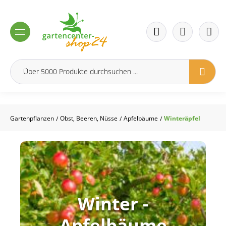
inhalt springen
Gartenpflanzen
Obst, Beeren, Nüsse
Apfelbäume
Winteräpfel
/
/
/
Winter -
Apfelbäume