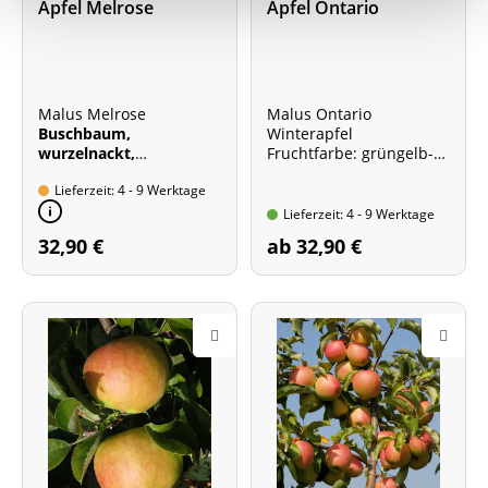
Apfel Melrose
Apfel Ontario
Malus Melrose
Malus Ontario
Buschbaum,
Winterapfel
wurzelnackt,
Fruchtfarbe: grüngelb-
Stammhöhe 40-60 cm
orangerot
Lieferzeit: 4 - 9 Werktage
Gesamthöhe der Pflanze
ca. 120 - 160 cm
Lieferzeit: 4 - 9 Werktage
Wuchshöhe ohne Schnitt
32,90 €
ab 32,90 €
ca. 5 m, mit Schnitt 3 - 4
m
Veredlungsunterlage:
M7
Fruchtfarbe: gelb-
braunrot