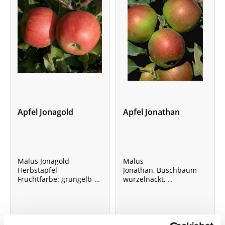
Apfel Jonagold
Apfel Jonathan
Malus Jonagold
Malus
Herbstapfel
Jonathan, Buschbaum
Fruchtfarbe: grüngelb-
wurzelnackt,
hellrot
Stammhöhe 40-60 cm,
Gesamthöhe der Pflanze
ca. 120 - 160 cm,
Wuchshöhe ohne Schnitt
ca. 5 m, mit Schnitt 3 - 4
Lieferzeit: 4 - 9 Werktage