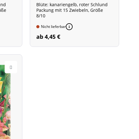
lund
Blüte: kanariengelb, roter Schlund
öße
Packung mit 15 Zwiebeln, Größe
8/10
Nicht lieferbar
ab 4,45 €