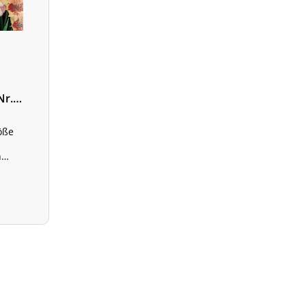
Nr.
öße
h