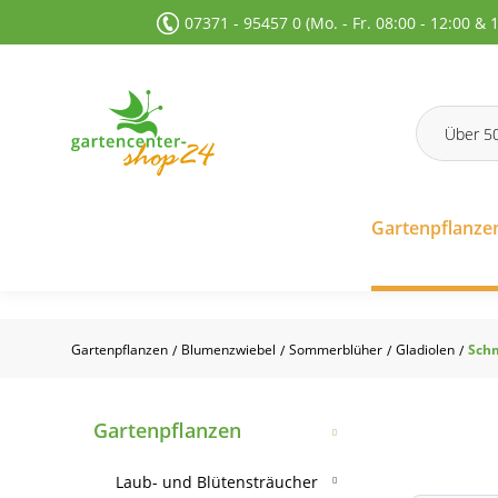
07371 - 95457 0 (Mo. - Fr. 08:00 - 12:00 & 
 Suche springen
Zur Hauptnavigation springen
Gartenpflanze
Gartenpflanzen
Blumenzwiebel
Sommerblüher
Gladiolen
Schm
/
/
/
/
Gartenpflanzen
Laub- und Blütensträucher