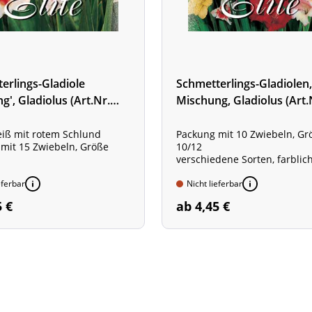
erlings-Gladiole
Schmetterlings-Gladiolen,
g', Gladiolus (Art.Nr.
Mischung, Gladiolus (Art.
521350)
eiß mit rotem Schlund
Packung mit 10 Zwiebeln, Gr
mit 15 Zwiebeln, Größe
10/12
verschiedene Sorten, farblic
gemischt
eferbar
Nicht lieferbar
5 €
ab 4,45 €