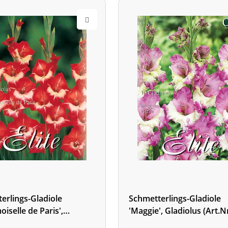
erlings-Gladiole
Schmetterlings-Gladiole
iselle de Paris',
'Maggie', Gladiolus (Art.N
us (Art.Nr. 521354)
521352)