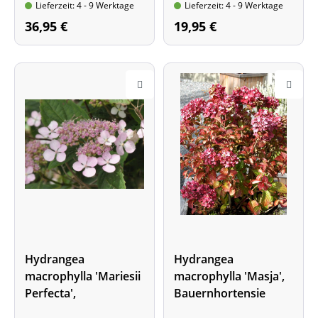
Lieferzeit: 4 - 9 Werktage
Lieferzeit: 4 - 9 Werktage
30-50 cm hoch
mit rotem Rand
Blütenfarbe: Rosa
Wuchshöhe: bis 1,8 m
36,95 €
19,95 €
Wuchshöhe: bis 1,3 m
Hydrangea
Hydrangea
macrophylla 'Mariesii
macrophylla 'Masja',
Perfecta',
Bauernhortensie
Bauernhortensie