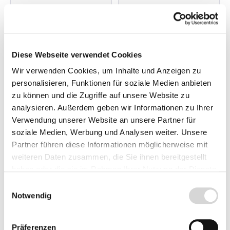
Blütenfarbe: weiß, rosa
Eichenblättrige
und rot
Hortensie
Wuchshöhe: ca. 1,5 m
Strauch im Container
,
40-60 cm hoch
Lieferzeit: 4 - 9 Werktage
Lieferzeit: 4 - 9 Werktage
Blütenfarbe: weiß
Diese Webseite verwendet Cookies
Wuchshöhe: bis 2 m
ab 21,95 €
32,95 €
Wir verwenden Cookies, um Inhalte und Anzeigen zu
personalisieren, Funktionen für soziale Medien anbieten
zu können und die Zugriffe auf unsere Website zu
1
2
analysieren. Außerdem geben wir Informationen zu Ihrer
Verwendung unserer Website an unsere Partner für
soziale Medien, Werbung und Analysen weiter. Unsere
Partner führen diese Informationen möglicherweise mit
weiteren Daten zusammen, die Sie ihnen bereitgestellt
haben oder die sie im Rahmen Ihrer Nutzung der Dienste
Hortensien/Hydrang
gesammelt haben.
Einwilligungsauswahl
Notwendig
ea
Präferenzen