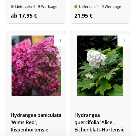
Wuchshöhe: bis 2 m
Blütenfarbe: weiß und
Lieferzeit: 4 - 9 Werktage
Lieferzeit: 4 - 9 Werktage
rosa
Wuchshöhe: bis 2 m
ab 17,95 €
21,95 €
Hydrangea paniculata
Hydrangea
'Wims Red',
quercifolia 'Alice',
Rispenhortensie
Eichenblatt-Hortensie