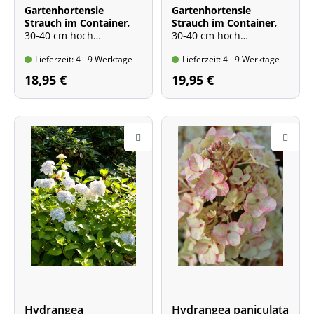
Gartenhortensie
Gartenhortensie
Strauch im Container
,
Strauch im Container
,
30-40 cm hoch
30-40 cm hoch
Blütenfarbe: rosa
Blütenfarbe: rot bis
Lieferzeit: 4 - 9 Werktage
Lieferzeit: 4 - 9 Werktage
Wuchshöhe: bis 1,3 m
dunkelrosa
Wuchshöhe: bis 1,3 m
18,95 €
19,95 €
Hydrangea
Hydrangea paniculata