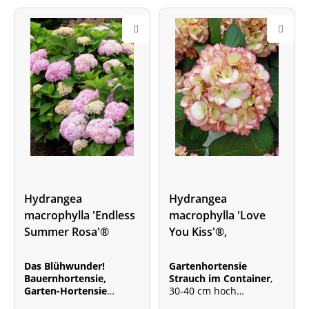
Hydrangea
Hydrangea
macrophylla 'Endless
macrophylla 'Love
Summer Rosa'®
You Kiss'®,
Bauernhortensie
Das Blühwunder!
Gartenhortensie
Bauernhortensie,
Strauch im Container
,
Garten-Hortensie
30-40 cm hoch
Strauch im Container
,
Blütenfarbe: cremeweiß