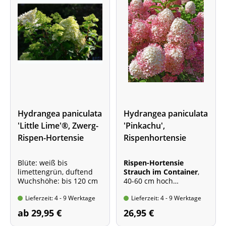
Hydrangea paniculata
Hydrangea paniculata
'Little Lime'®, Zwerg-
'Pinkachu',
Rispen-Hortensie
Rispenhortensie
Blüte: weiß bis
Rispen-Hortensie
limettengrün, duftend
Strauch im Container
,
Wuchshöhe: bis 120 cm
40-60 cm hoch
Blütenfarbe: zuerst
Lieferzeit: 4 - 9 Werktage
Lieferzeit: 4 - 9 Werktage
weiß, dann rosa
Wuchshöhe: bis 1,5 m
ab 29,95 €
26,95 €