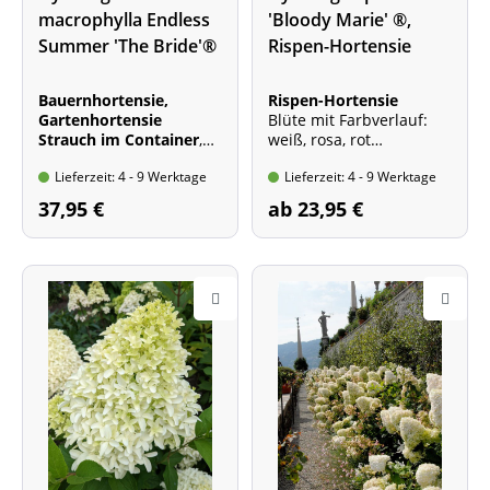
macrophylla Endless
'Bloody Marie' ®,
Summer 'The Bride'®
Rispen-Hortensie
Bauernhortensie,
Rispen-Hortensie
Gartenhortensie
Blüte mit Farbverlauf:
Strauch im Container
,
weiß, rosa, rot
30-50 cm hoch
Wuchshöhe: bis 1,5 m
Lieferzeit: 4 - 9 Werktage
Lieferzeit: 4 - 9 Werktage
Blütenfarbe: weiß, rosa
angehaucht
37,95 €
ab 23,95 €
Wuchshöhe: bis 1,3 m