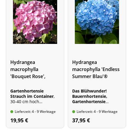
Hydrangea
Hydrangea
macrophylla
macrophylla 'Endless
'Bouquet Rose',
Summer Blau'®
Bauernhortensie
Gartenhortensie
Das Blühwunder!
Strauch im Container
,
Bauernhortensie,
30-40 cm hoch
Gartenhortensie
Blütenfarbe: rosa bis
Strauch im Container
,
Lieferzeit: 4 - 9 Werktage
Lieferzeit: 4 - 9 Werktage
rosalila
30-50 cm hoch
Wuchshöhe: bis 1,3 m
Blütefarbe: Blau
19,95 €
37,95 €
Wuchshöhe: bis 1,3 m