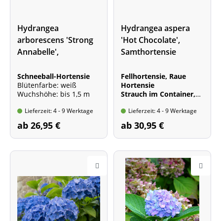
Hydrangea
Hydrangea aspera
arborescens 'Strong
'Hot Chocolate',
Annabelle',
Samthortensie
Schneeball-Hortensie
Schneeball-Hortensie
Fellhortensie, Raue
Blütenfarbe: weiß
Hortensie
Wuchshöhe: bis 1,5 m
Strauch im Container,
30-40 cm hoch
Lieferzeit: 4 - 9 Werktage
Lieferzeit: 4 - 9 Werktage
Blütefarbe: rosa bis
violett
ab 26,95 €
ab 30,95 €
Wuchshöhe: bis 2,0 m