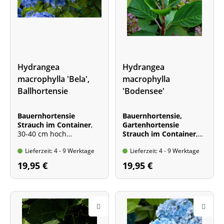
Hydrangea
Hydrangea
macrophylla 'Bela',
macrophylla
Ballhortensie
'Bodensee'
Bauernhortensie
Bauernhortensie,
Strauch im Container
,
Gartenhortensie
30-40 cm hoch
Strauch im Container
,
Blütenfarbe: blau
30-40 cm hoch
Lieferzeit: 4 - 9 Werktage
Lieferzeit: 4 - 9 Werktage
Wuchshöhe: bis 1,5 m
Blütenfarbe: blau
Wuchshöhe: bis 1,3 m
19,95 €
19,95 €