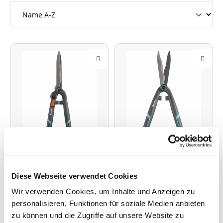
Diese Webseite verwendet Cookies
GARDENA
GARDENA
Wir verwenden Cookies, um Inhalte und Anzeigen zu
Heckenschere 2in1
Heckenschere
personalisieren, Funktionen für soziale Medien anbieten
EnergyCut (Art.Nr.
EasyCut (Art.Nr.
zu können und die Zugriffe auf unsere Website zu
K79326)
K79323)