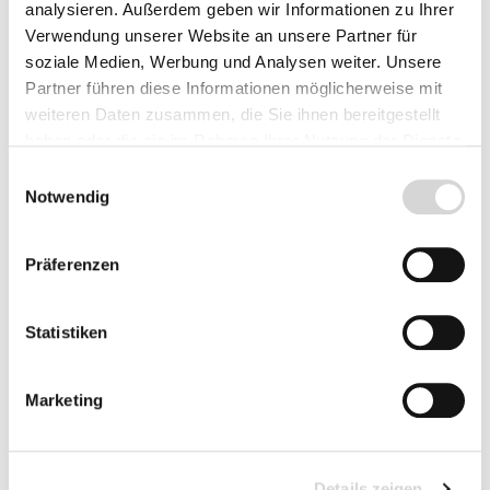
analysieren. Außerdem geben wir Informationen zu Ihrer
Gesamtlänge
60
cm
Gesamtlänge
54
cm
Klingenlänge 23 cm
Klingenlänge 20 cm
Verwendung unserer Website an unsere Partner für
soziale Medien, Werbung und Analysen weiter. Unsere
Partner führen diese Informationen möglicherweise mit
Lieferzeit: 4 - 9 Werktage
Lieferzeit: 4 - 9 Werktage
weiteren Daten zusammen, die Sie ihnen bereitgestellt
59,99 €
49,99 €
haben oder die sie im Rahmen Ihrer Nutzung der Dienste
gesammelt haben.
Einwilligungsauswahl
Notwendig
Präferenzen
Statistiken
Marketing
GARDENA
GARDENA
Details zeigen