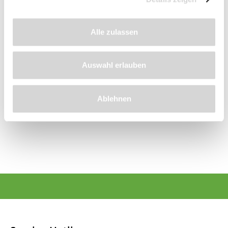
Heckenschere
Heckenschere
PrecisionCut (Art.Nr.
TeleCut (Art.Nr.
Alle zulassen
K79324)
K79328)
Gesamtlänge 41 cm
teleskopierbar
Klingenlänge 18 cm
Gesamtlänge 70 - 90 cm
Klingenlänge 23 cm
Auswahl erlauben
Lieferzeit: 4 - 9 Werktage
Lieferzeit: 4 - 9 Werktage
39,69 €
74,99 €
Ablehnen