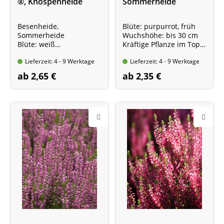
®, Knospenheide
Sommerheide
Besenheide,
Blüte: purpurrot, früh
Sommerheide
Wuchshöhe: bis 30 cm
Blüte: weiß
Kräftige Pflanze im Topf,
- Wuchshöhe: bis 30 cm
10-15 cm
Lieferzeit: 4 - 9 Werktage
Lieferzeit: 4 - 9 Werktage
Kräftige Pflanze im Topf,
10 - 15 cm
ab 2,65 €
ab 2,35 €