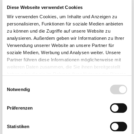
Calluna vulgaris
Calluna vulgaris
Diese Webseite verwendet Cookies
'Sandy' Garden Girls
'Silver Knight',
Wir verwenden Cookies, um Inhalte und Anzeigen zu
®, Knospenheide
Besenheide,
personalisieren, Funktionen für soziale Medien anbieten
Sommerheide
zu können und die Zugriffe auf unsere Website zu
Besenheide,
Blüte: hellrosa - silbriges
analysieren. Außerdem geben wir Informationen zu Ihrer
Sommerheide
Laub
Verwendung unserer Website an unsere Partner für
Blüte: weiß
Wuchshöhe: bis ca. 35
- Wuchshöhe: bis 30 cm
cm
soziale Medien, Werbung und Analysen weiter. Unsere
Lieferzeit: 4 - 9 Werktage
Lieferzeit: 4 - 9 Werktage
Kräftige Pflanze im Topf,
Kräftige Pflanze im Topf,
Partner führen diese Informationen möglicherweise mit
10 - 15 cm
10-15 cm
ab 2,65 €
ab 2,35 €
weiteren Daten zusammen, die Sie ihnen bereitgestellt
Sorte mit gelbem Laub!
haben oder die sie im Rahmen Ihrer Nutzung der Dienste
gesammelt haben.
Einwilligungsauswahl
Notwendig
Präferenzen
Statistiken