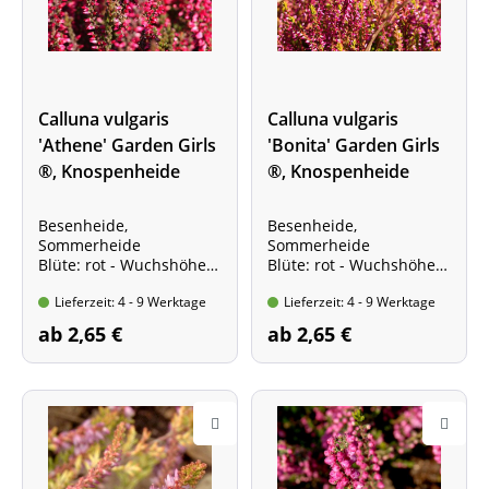
Calluna vulgaris
Calluna vulgaris
'Athene' Garden Girls
'Bonita' Garden Girls
®, Knospenheide
®, Knospenheide
Besenheide,
Besenheide,
Sommerheide
Sommerheide
Blüte: rot - Wuchshöhe:
Blüte: rot - Wuchshöhe:
bis 30 cm
bis 30 cm
Lieferzeit: 4 - 9 Werktage
Lieferzeit: 4 - 9 Werktage
Kräftige Pflanze im Topf,
kräftige Pflanze im Topf,
10 - 15 cm
10 - 15 cm
ab 2,65 €
ab 2,65 €
Sorte mit orange-gelbem
Laub