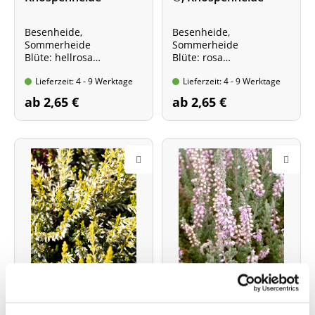
Besenheide,
Besenheide,
Sommerheide
Sommerheide
Blüte: hellrosa
Blüte: rosa
Wuchshöhe: bis 30 cm
Wuchshöhe: bis 30 cm
Lieferzeit: 4 - 9 Werktage
Lieferzeit: 4 - 9 Werktage
Kräftige Pflanze im Topf,
Kräftige Pflanze im Topf,
10 - 15 cm
10 - 15 cm
ab 2,65 €
ab 2,65 €