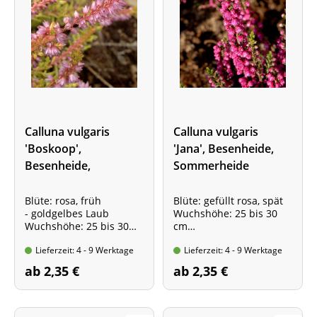
Calluna vulgaris
Calluna vulgaris
'Boskoop',
'Jana', Besenheide,
Besenheide,
Sommerheide
Sommerheide
Blüte: rosa, früh
Blüte: gefüllt rosa, spät
- goldgelbes Laub
Wuchshöhe: 25 bis 30
Wuchshöhe: 25 bis 30
cm
cm
Kräftige Pflanze im Topf,
Lieferzeit: 4 - 9 Werktage
Lieferzeit: 4 - 9 Werktage
Kräftige Pflanze im Topf,
10-15 cm
10-15 cm
ab 2,35 €
ab 2,35 €