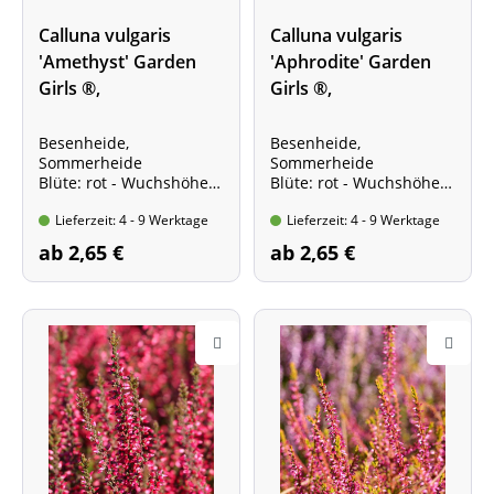
Calluna vulgaris
Calluna vulgaris
'Amethyst' Garden
'Aphrodite' Garden
Girls ®,
Girls ®,
Knospenheide
Knospenheide
Besenheide,
Besenheide,
Sommerheide
Sommerheide
Blüte: rot - Wuchshöhe:
Blüte: rot - Wuchshöhe:
bis 30 cm
bis 30 cm
Lieferzeit: 4 - 9 Werktage
Lieferzeit: 4 - 9 Werktage
Kräftige Pflanze im Topf,
Kräftige Pflanze im Topf,
10 - 15 cm
10 - 15 cm
ab 2,65 €
ab 2,65 €