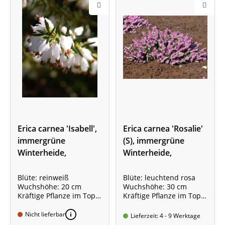
Erica carnea 'Isabell',
Erica carnea 'Rosalie'
immergrüne
(S), immergrüne
Winterheide,
Winterheide,
Schneeheide
Schneeheide
Blüte: reinweiß
Blüte: leuchtend rosa
Wuchshöhe: 20 cm
Wuchshöhe: 30 cm
Kräftige Pflanze im Topf,
Kräftige Pflanze im Topf,
10-15 cm
10-15 cm
Nicht lieferbar
Lieferzeit: 4 - 9 Werktage