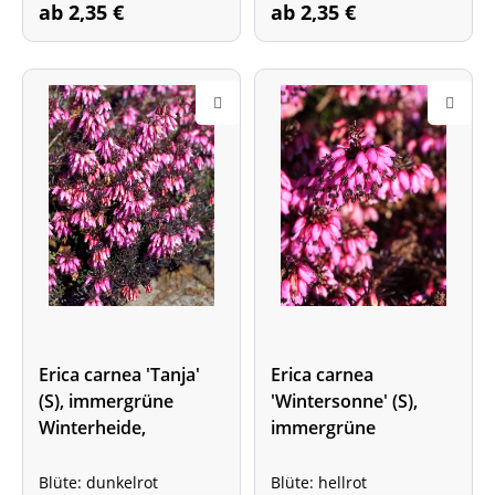
ab 2,35 €
ab 2,35 €
Erica carnea 'Tanja'
Erica carnea
(S), immergrüne
'Wintersonne' (S),
Winterheide,
immergrüne
Schneeheide
Winterheide,
Schneeheide
Blüte: dunkelrot
Blüte: hellrot