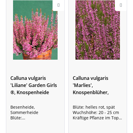
Calluna vulgaris
Calluna vulgaris
'Liliane' Garden Girls
'Marlies',
®, Knospenheide
Knospenblüher,
Besenheide,
Sommerheide
Besenheide,
Blüte: helles rot, spät
Sommerheide
Wuchshöhe: 20 - 25 cm
Blüte:
Kräftige Pflanze im Topf,
ViolettrotWuchshöhe: bis
10-15 cm
30 cm