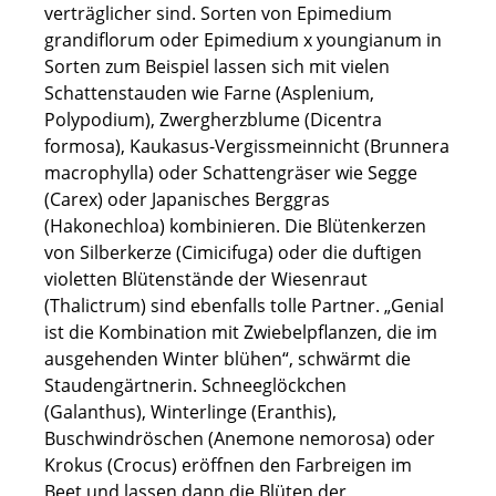
verträglicher sind. Sorten von Epimedium
grandiflorum oder Epimedium x youngianum in
Sorten zum Beispiel lassen sich mit vielen
Schattenstauden wie Farne (Asplenium,
Polypodium), Zwergherzblume (Dicentra
formosa), Kaukasus-Vergissmeinnicht (Brunnera
macrophylla) oder Schattengräser wie Segge
(Carex) oder Japanisches Berggras
(Hakonechloa) kombinieren. Die Blütenkerzen
von Silberkerze (Cimicifuga) oder die duftigen
violetten Blütenstände der Wiesenraut
(Thalictrum) sind ebenfalls tolle Partner. „Genial
ist die Kombination mit Zwiebelpflanzen, die im
ausgehenden Winter blühen“, schwärmt die
Staudengärtnerin. Schneeglöckchen
(Galanthus), Winterlinge (Eranthis),
Buschwindröschen (Anemone nemorosa) oder
Krokus (Crocus) eröffnen den Farbreigen im
Beet und lassen dann die Blüten der