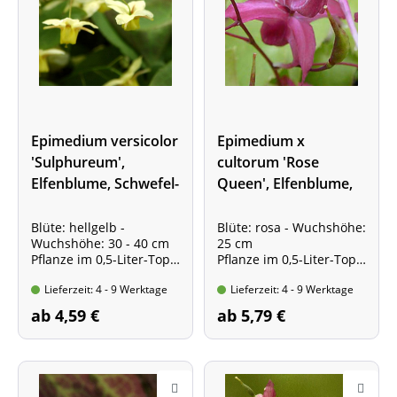
Epimedium versicolor
Epimedium x
'Sulphureum',
cultorum 'Rose
Elfenblume, Schwefel-
Queen', Elfenblume,
Elfenblume
Hybrid-Elfenblume
Blüte: hellgelb -
Blüte: rosa - Wuchshöhe:
Wuchshöhe: 30 - 40 cm
25 cm
Pflanze im 0,5-Liter-Topf
Pflanze im 0,5-Liter-Topf
Elfenblume mit
Echte Liebhabersorte!
Lieferzeit: 4 - 9 Werktage
Lieferzeit: 4 - 9 Werktage
immergrünem Blatt!
ab 4,59 €
ab 5,79 €