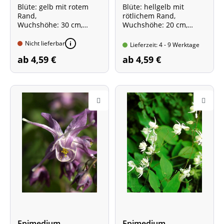
Elfenblume
Blüte: gelb mit rotem
Blüte: hellgelb mit
Rand,
rötlichem Rand,
Wuchshöhe: 30 cm,
Wuchshöhe: 20 cm,
Pflanze im 0,5-Liter-Topf
Pflanze im 0,5-Liter-Topf,
Sorte mit besonders
Nicht lieferbar
Lieferzeit: 4 - 9 Werktage
großem Blatt!
ab 4,59 €
ab 4,59 €
Epimedium
Epimedium