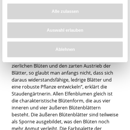
Blicke automatisch auf sich zieht, ist mit der
Elfenblume sehr gut beraten!
Alle zulassen
Blütenzartheit kombiniert mit
Auswahl erlauben
Robustheit
Ablehnen
„Der Name 'Elfenblume' drückt eine gewisse
Zartheit aus“, so Eskuche. „Sieht man die
zierlichen Blüten und den zarten Austrieb der
Blätter, so glaubt man anfangs nicht, dass sich
daraus widerstandsfähige, ledrige Blätter und
eine robuste Pflanze entwickeln“, erklärt die
Staudengärtnerin. Allen Elfenblumen gleich ist
die charakteristische Blütenform, die aus vier
inneren und vier äußeren Blütenblättern
besteht. Die äußeren Blütenblätter sind teilweise
als Sporne ausgebildet, was den Blüten noch
mehr Anmut verleiht. Die Farbpalette der