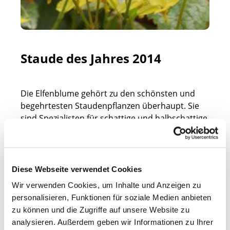
Staude des Jahres 2014
Die Elfenblume gehört zu den schönsten und
begehrtesten Staudenpflanzen überhaupt. Sie
sind Spezialisten für schattige und halbschattige
Bereiche und sind daher besonders gut für
Unterpflanzungen von größeren Gehölzen
geeignet. Die unterirdischen Wurzelrhizome sind
äußerst robust, dichtverzweigt und
Diese Webseite verwendet Cookies
konkurrenzstark, so dass das umliegende
Wir verwenden Cookies, um Inhalte und Anzeigen zu
Unkraut keine Chance mehr hat. Selbst große
personalisieren, Funktionen für soziale Medien anbieten
und flächendeckende Pflanzungen sind für die
zu können und die Zugriffe auf unsere Website zu
Elfenblume kein Problem, da sie sehr schnell
analysieren. Außerdem geben wir Informationen zu Ihrer
wächst und einen großen Ausbreitungsdrang