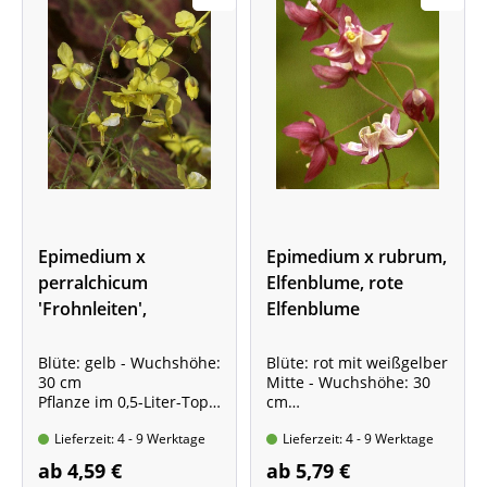
Epimedium x
Epimedium x rubrum,
perralchicum
Elfenblume, rote
'Frohnleiten',
Elfenblume
Elfenblume,
Frohnleiten-
Blüte: gelb - Wuchshöhe:
Blüte: rot mit weißgelber
30 cm
Mitte - Wuchshöhe: 30
Elfenblume
Pflanze im 0,5-Liter-Topf
cm
Elfenblume mit
Pflanze im 0,5-Liter-Topf
Lieferzeit: 4 - 9 Werktage
Lieferzeit: 4 - 9 Werktage
immergrünem Blatt!
ab 4,59 €
ab 5,79 €