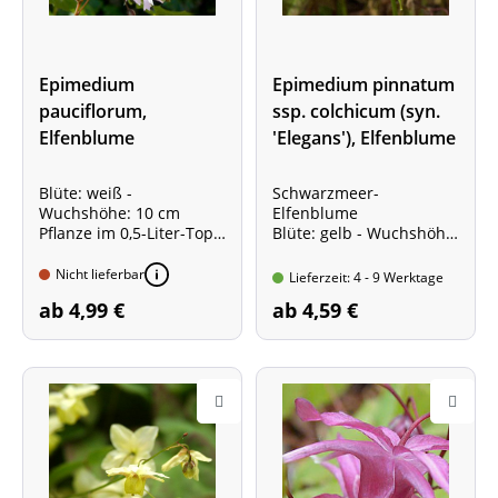
Epimedium
Epimedium pinnatum
pauciflorum,
ssp. colchicum (syn.
Elfenblume
'Elegans'), Elfenblume
Blüte: weiß -
Schwarzmeer-
Wuchshöhe: 10 cm
Elfenblume
Pflanze im 0,5-Liter-Topf
Blüte: gelb - Wuchshöhe:
Elfenblume mit
35 cm
immergrünem Blatt!
Pflanze im 0,5-Liter-Topf
Nicht lieferbar
Lieferzeit: 4 - 9 Werktage
Elfenblume mit
ab 4,99 €
ab 4,59 €
wintergrünem Blatt!