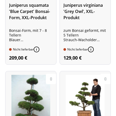
Juniperus squamata
Juniperus virginiana
'Blue Carpet' Bonsai-
'Grey Owl', XXL-
Form, XXL-Produkt
Produkt
Bonsai-Form, mit 7 - 8
zum Bonsai geformt, mit
Tellern
5 Tellern
Blauer
Strauch-Wacholder
Teppichwacholder
Pflanzengröße ca. 80 -
Pflanzengröße ca. 100 -
100 cm
Nicht lieferbar
Nicht lieferbar
125 cm
Gesamthöhe mit Topf ca.
209,00 €
129,00 €
Gesamthöhe mit Topf ca.
125 - 150 cm
150 -170 cm