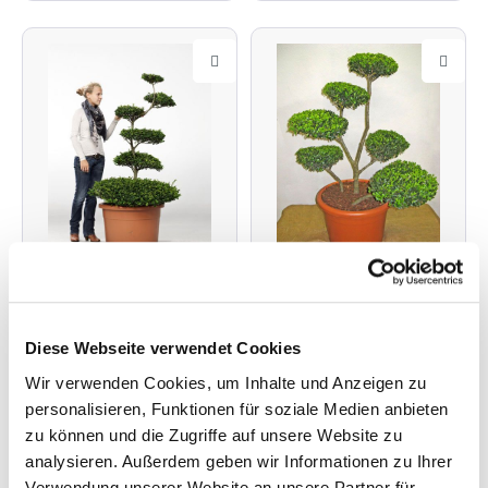
Ilex crenata Convexa -
Ilex crenata Green
Diese Webseite verwendet Cookies
Bonsai, XXL-Produkt
Hedge - Bonsai, XXL-
Produkt
Wir verwenden Cookies, um Inhalte und Anzeigen zu
personalisieren, Funktionen für soziale Medien anbieten
Japanische Stechpalme
Japanische Stechpalme
zu können und die Zugriffe auf unsere Website zu
mind. 6 Bonsai-Teller
5-6 Bonsai-Teller
analysieren. Außerdem geben wir Informationen zu Ihrer
Pflanzengröße ca. 100 -
Pflanzengröße ca. 80 -
Verwendung unserer Website an unsere Partner für