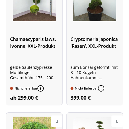
Chamaecyparis laws.
Cryptomeria japonica
Ivonne, XXL-Produkt
'Rasen', XXL-Produkt
gelbe Säulenzypresse -
zum Bonsai geformt, mit
Multikugel
8 - 10 Kugeln
Gesamthöhe 175 - 200
Hahnenkamm-
cm
Sicheltanne
mehrmals in Form
Pflanzengröße ca. 150 -
Nicht lieferbar
Nicht lieferbar
geschnitten
175 cm
ab 299,00 €
399,00 €
Gesamthöhe mit Topf ca.
220 - 240 cm