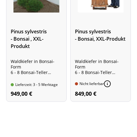
Pinus sylvestris
Pinus sylvestris
- Bonsai , XXL-
- Bonsai, XXL-Produkt
Produkt
Waldkiefer in Bonsai-
Waldkiefer in Bonsai-
Form
Form
6 - 8 Bonsai-Teller
6 - 8 Bonsai-Teller
Pflanzengröße ca. 125 -
Pflanzengröße ca. 100-
150 cm
125 cm
Nicht lieferbar
Lieferzeit: 3 - 5 Werktage
Gesamthöhe mit Topf ca.
Gesamthöhe mit Topf ca.
949,00 €
849,00 €
200 - 220 cm
130 - 150 cm