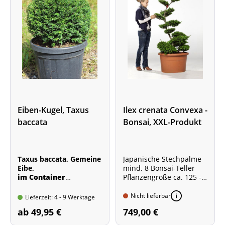
Eiben-Kugel, Taxus
Ilex crenata Convexa -
baccata
Bonsai, XXL-Produkt
Taxus baccata, Gemeine
Japanische Stechpalme
Eibe,
mind. 8 Bonsai-Teller
im Container
Pflanzengröße ca. 125 -
Kugel durch
150 cm
mehrmaligen
Gesamthöhe mit Topf ca.
Nicht lieferbar
Lieferzeit: 4 - 9 Werktage
Formschnitt
150 - 180 cm
ab 49,95 €
749,00 €