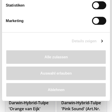
Zwiebeln; Größe: 11/12
Statistiken
Lieferzeit: 4 - 9 Werktage
Lieferzeit: 4 - 6 Werktage
ab 5,95 €
ab 8,95 €
Marketing
Details zeigen
Alle zulassen
Auswahl erlauben
Ablehnen
Darwin-Hybrid-Tulpe
Darwin-Hybrid-Tulpe
'Orange van Eijk'
'Pink Sound' (Art.Nr.