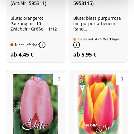
(Art.Nr. 595311)
5953115)
Blüte: orangerot
Blüte: blass purpurrosa
Packung mit 10
mit purpurfarbenem
Zwiebeln; Größe: 11/12
Rand
Packung mit 10
Lieferzeit: 4 - 9 Werktage
Zwiebeln; Größe: 11/12
Nicht lieferbar
ab 4,45 €
ab 5,95 €