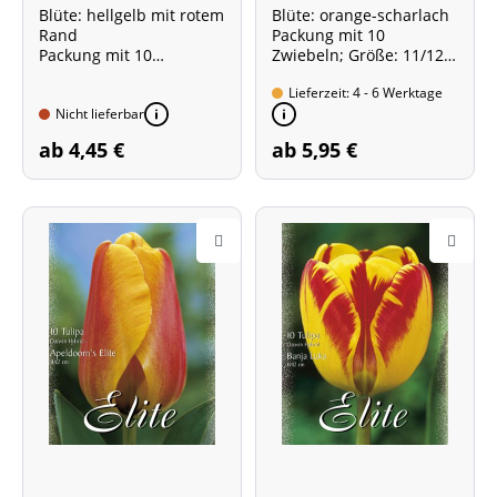
Blüte: hellgelb mit rotem
Blüte: orange-scharlach
Rand
Packung mit 10
Packung mit 10
Zwiebeln; Größe: 11/12
Zwiebeln; Größe: 11/12
Sorte mit besonders
Lieferzeit: 4 - 6 Werktage
starkem Duft!
Nicht lieferbar
ab 4,45 €
ab 5,95 €