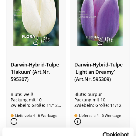
Darwin-Hybrid-Tulpe
Darwin-Hybrid-Tulpe
'Hakuun' (Art.Nr.
'Light an Dreamy'
595307)
(Art.Nr. 595309)
Blüte: weiß
Blüte: purpur
Packung mit 10
Packung mit 10
Zwiebeln; Größe: 11/12
Zwiebeln; Größe: 11/12
Sorte mit besonders
Lieferzeit: 4 - 6 Werktage
Lieferzeit: 4 - 6 Werktage
Starkem Duft!
ab 8,95 €
ab 8,95 €