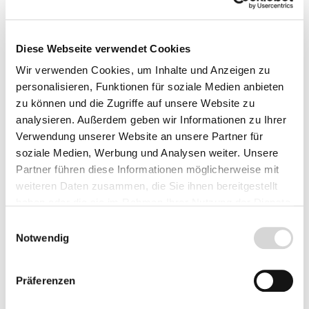
Diese Webseite verwendet Cookies
Wir verwenden Cookies, um Inhalte und Anzeigen zu
personalisieren, Funktionen für soziale Medien anbieten
zu können und die Zugriffe auf unsere Website zu
analysieren. Außerdem geben wir Informationen zu Ihrer
Verwendung unserer Website an unsere Partner für
soziale Medien, Werbung und Analysen weiter. Unsere
Partner führen diese Informationen möglicherweise mit
weiteren Daten zusammen, die Sie ihnen bereitgestellt
haben oder die sie im Rahmen Ihrer Nutzung der Dienste
Darwin-Hybrid-Tulpe
Darwin-Hybrid-Tulpe
gesammelt haben.
Einwilligungsauswahl
'Mystic van Eijk'
'Ollioules' (Art.Nr.
Notwendig
(Art.Nr. 595312)
595310)
Präferenzen
Blüte: lachsrosa
Blüte: rosa mit weißem
Packung mit 10
Rand
Zwiebeln; Größe: 11/12
Packung mit 10