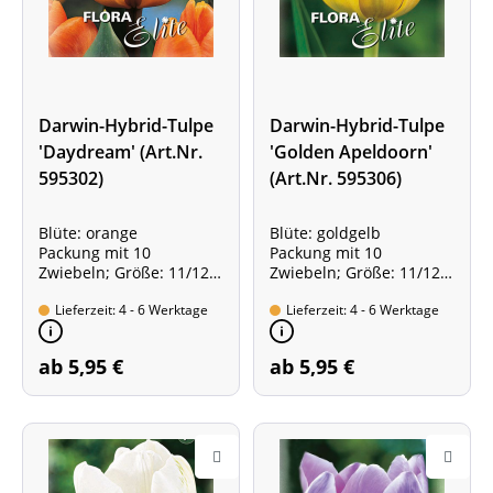
Darwin-Hybrid-Tulpe
Darwin-Hybrid-Tulpe
'Daydream' (Art.Nr.
'Golden Apeldoorn'
595302)
(Art.Nr. 595306)
Blüte: orange
Blüte: goldgelb
Packung mit 10
Packung mit 10
Zwiebeln; Größe: 11/12
Zwiebeln; Größe: 11/12
Sorte mit besonders
Sorte mit besonders
Lieferzeit: 4 - 6 Werktage
Lieferzeit: 4 - 6 Werktage
starkem Duft!
Starkem Duft!
ab 5,95 €
ab 5,95 €