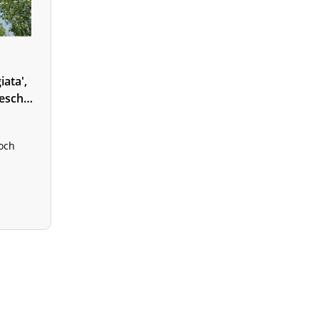
iata',
esche -
t
hoch