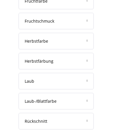
Fruchtfarbe
Gegen Gartenlaubkäfer
Gießgeräte
Phlox (2006)
Gegen Maulwurfsgrillen
Bewässerungsuhren
Anemonen (2005)
Fruchtschmuck
Weiteres Zubehör
Storchschnäbel (2004)
Herbstfarbe
Herbstfärbung
Laub
Laub-/Blattfarbe
Rückschnitt