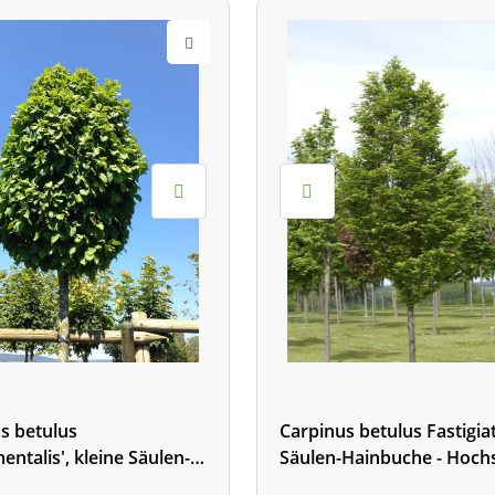
s betulus
Carpinus betulus Fastigiat
ntalis', kleine Säulen-
Säulen-Hainbuche - Hoc
e - Hochstamm - XXL-
- XXL-Produkt