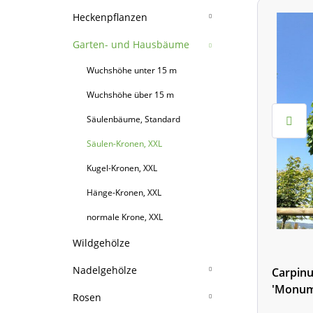
Ziergehölze
Heckenpflanzen
Blütensträucher ü. 2 m
Nadelhecken immergrün
Garten- und Hausbäume
Blütensträucher 1-2 m
Laubgehölzhecken
Wuchshöhe unter 15 m
Zwergsträucher
Ginster
Laubhecken immergrün
Wuchshöhe über 15 m
Immergrüne Sträucher
Hibiskus
Hecke am lfd. Meter
Säulenbäume, Standard
Zierstämmchen
Hortensien
Blütenhecken
Säulen-Kronen, XXL
Japanische Ahorn
Schneeball
Bambushecken
Kugel-Kronen, XXL
A-Z weitere Blüher
Dornen- und Stachelhecken
Hänge-Kronen, XXL
normale Krone, XXL
Wildgehölze
Nadelgehölze
Carpinu
'Monume
Nadelbäume hoch
Rosen
Hainbuch