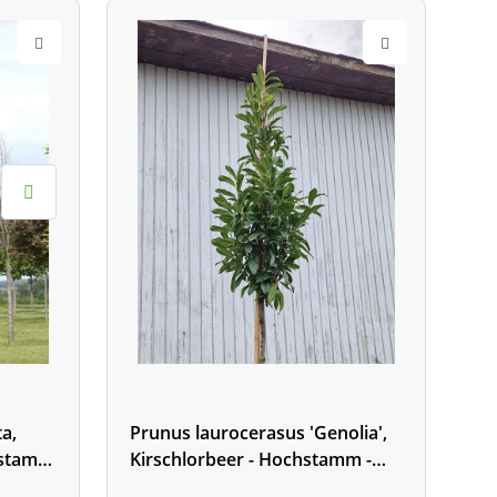
a,
Prunus laurocerasus 'Genolia',
hstamm
Kirschlorbeer - Hochstamm -
XXL-Produkt