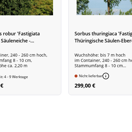
 robur 'Fastigiata
Sorbus thuringiaca 'Fastig
 Säuleneiche -
Thüringische Säulen-Eber
amm - XXL-Produkt
Hochstamm - XXL-Produk
iner, 240 - 260 cm hoch,
Wuchshöhe: bis 7 m hoch
fang 8 - 10 cm,
im Container, 240 - 260 cm 
he ca. 2,20 m
Stammumfang 8 - 10 cm
Stammhöhe ca. 2,20 m
Nicht lieferbar
it: 4 - 9 Werktage
 €
299,00 €