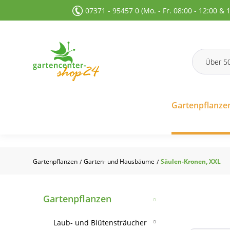
07371 - 95457 0 (Mo. - Fr. 08:00 - 12:00 & 
 Suche springen
Zur Hauptnavigation springen
Gartenpflanze
Gartenpflanzen
Garten- und Hausbäume
Säulen-Kronen, XXL
/
/
Gartenpflanzen
Laub- und Blütensträucher