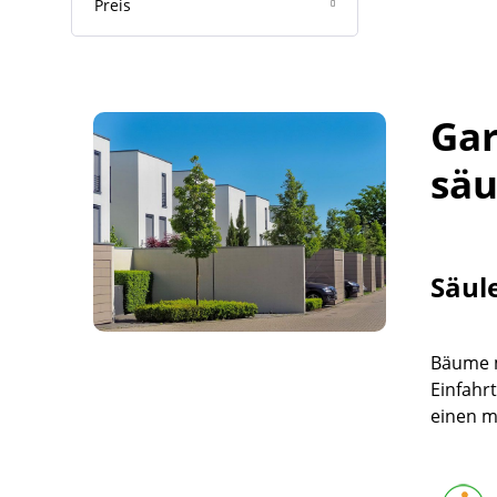
Preis
Gar
säu
Säul
Bäume 
Einfahrt
einen m