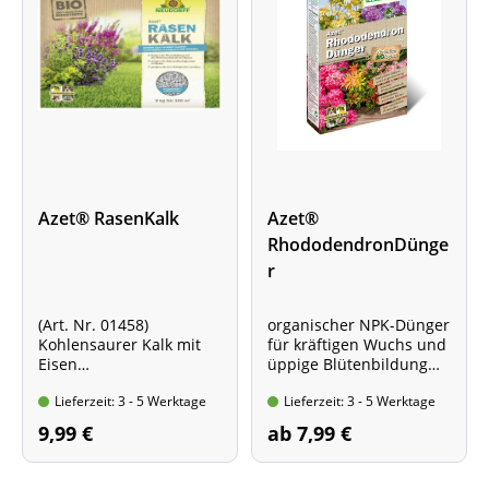
Azet® RasenKalk
Azet®
RhododendronDünge
r
(Art. Nr. 01458)
organischer NPK-Dünger
Kohlensaurer Kalk mit
für kräftigen Wuchs und
Eisen
üppige Blütenbildung
und lebenden
* verschiedene
Lieferzeit: 3 - 5 Werktage
Lieferzeit: 3 - 5 Werktage
Bodenbakterien
Packungsgrößen *
erhöht den pH-Wert
9,99 €
ab 7,99 €
saurer Rasenböden
Inhalt 5 kg