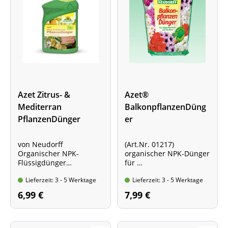
Azet Zitrus- &
Azet®
Mediterran
BalkonpflanzenDüng
PflanzenDünger
er
von Neudorff
(Art.Nr. 01217)
Organischer NPK-
organischer NPK-Dünger
Flüssigdünger
für
mit Eisen für intensive,
üppiges
Lieferzeit: 3 - 5 Werktage
Lieferzeit: 3 - 5 Werktage
grüne Blätter
Pflanzenwachstum
Flasche mit 250 ml Inhalt
und gesunde Blüten
6,99 €
7,99 €
Standbodenbeutel mit
750 g Inhalt