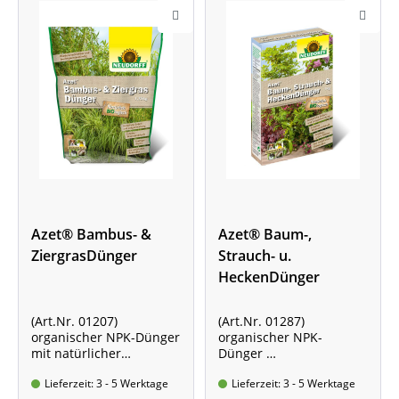
Azet® Bambus- &
Azet® Baum-,
ZiergrasDünger
Strauch- u.
HeckenDünger
(Art.Nr. 01207)
(Art.Nr. 01287)
organischer NPK-Dünger
organischer NPK-
mit natürlicher
Dünger
Langzeitwirkung
mit natürlicher
Lieferzeit: 3 - 5 Werktage
Lieferzeit: 3 - 5 Werktage
Standbodenbeutel mit
Langzeitwirkung