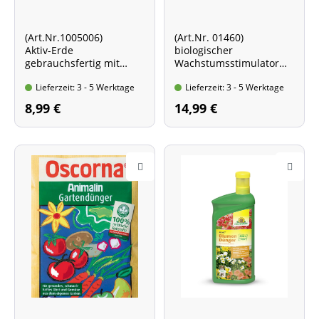
(Art.Nr.1005006)
(Art.Nr. 01460)
Aktiv-Erde
biologischer
gebrauchsfertig mit
Wachstumsstimulator
angepasstem Dünger
höhere Fruchterträge
Lieferzeit: 3 - 5 Werktage
Lieferzeit: 3 - 5 Werktage
Beutel mit 10 l Inhalt
und bessere
Lagerfähigkeit
8,99 €
14,99 €
Flasche mit 250 ml Inhalt