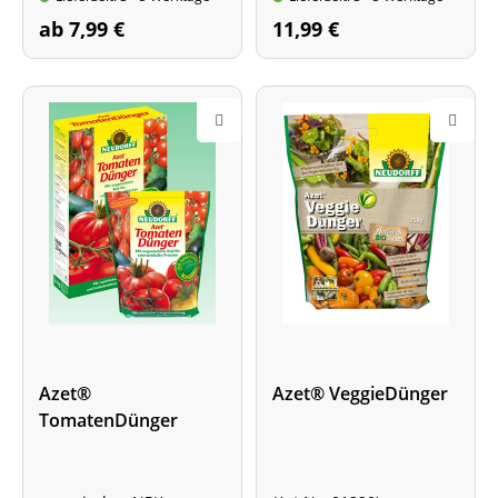
* verschiedene
1,75 kg Inhalt
ab 7,99 €
11,99 €
Packungsgrößen *
Azet®
Azet® VeggieDünger
TomatenDünger