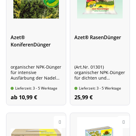
Azet®
Azet® RasenDünger
KoniferenDünger
organischer NPK-Dünger
(Art.Nr. 01301)
für intensive
organischer NPK-Dünger
Ausfärbung der Nadeln
für dichten und
ohne gelbe Spitzen
natürlich grünen Rasen
Lieferzeit: 3 - 5 Werktage
Lieferzeit: 3 - 5 Werktage
* verschiedene
Sack mit 5 kg Inhalt
Packungsgrößen *
ab 10,99 €
25,99 €