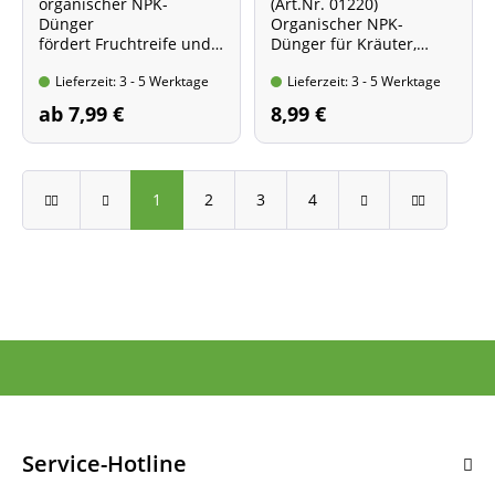
organischer NPK-
(Art.Nr. 01220)
Dünger
Organischer NPK-
fördert Fruchtreife und
Dünger für Kräuter,
Geschmack
Gemüse und Obst
Lieferzeit: 3 - 5 Werktage
Lieferzeit: 3 - 5 Werktage
* verschiedene
ohne tierische
Packungsgrößen *
Bestandteile, 100%
ab 7,99 €
8,99 €
pflanzliche Rohstoffe
750 gr.
Standbodenbeutel
1
2
3
4
Service-Hotline