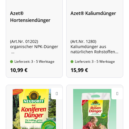
Azet®
Azet® Kaliumdünger
Hortensiendünger
(Art.Nr. 01202)
(Art.Nr. 1280)
organischer NPK-Dünger
Kaliumdünger aus
natürlichen Rohstoffen
für kräftigen Wuchs und
gegen Kaliummangel;
Lieferzeit: 3 - 5 Werktage
Lieferzeit: 3 - 5 Werktage
schöne Blüten
für feste Früchte
Standbodenbeutel mit
und prächtige Blüten
10,99 €
15,99 €
1,75 kg Inhalt
Faltschachtel mit 2 kg
Inhalt