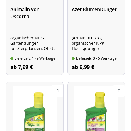
Animalin von
Azet BlumenDünger
Oscorna
organischer NPK-
(Art.Nr. 100739)
Gartendünger
organischer NPK-
für Zierpflanzen, Obst
Flüssigdünger
und Gemüse
kräftigt die Pflanzen und
Lieferzeit: 4 - 9 Werktage
Lieferzeit: 3 - 5 Werktage
* verschiedene
fördert
Packungsgrößen *
die Blütenausbildung
ab 7,99 €
ab 6,99 €
Flasche mit 1 l Inhalt