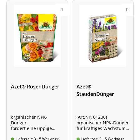
Azet® RosenDünger
Azet®
StaudenDünger
organischer NPK-
(Art.Nr. 01206)
Dünger
organischer NPK-Dünger
fördert eine üppige
für kräftiges Wachstum
Blütenpracht
und volle Blüte
Lieferzeit: 3 - 5 Werktage
Lieferzeit: 3 - 5 Werktage
bei allen Blütenpflanzen
Standbodenbeutel mit