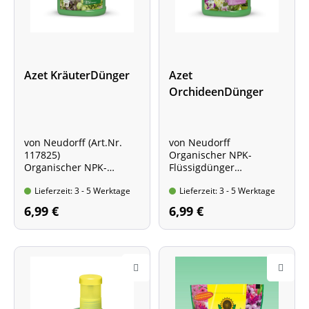
Azet KräuterDünger
Azet
OrchideenDünger
von Neudorff (Art.Nr.
von Neudorff
117825)
Organischer NPK-
Organischer NPK-
Flüssigdünger
Flüssigdünger
für eine faszinierende
Lieferzeit: 3 - 5 Werktage
Lieferzeit: 3 - 5 Werktage
für vitale und würzige
Blütenpracht
Kräuter
Flasche mit 250 ml Inhalt
6,99 €
6,99 €
Flasche mit 250 ml Inhalt