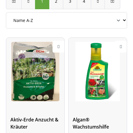
1
2
3
4
Aktiv-Erde Anzucht &
Algan®
Kräuter
Wachstumshilfe