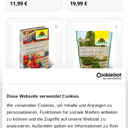
1,75 kg Inhalt
Inhalt: 5 kg
11,99 €
19,99 €
Diese Webseite verwendet Cookies
Azet® Beeren- &
Azet® Buxus- &
ObstDünger
IlexDünger
Wir verwenden Cookies, um Inhalte und Anzeigen zu
personalisieren, Funktionen für soziale Medien anbieten
zu können und die Zugriffe auf unsere Website zu
organischer NPK-
(Art.Nr. 01204)
analysieren. Außerdem geben wir Informationen zu Ihrer