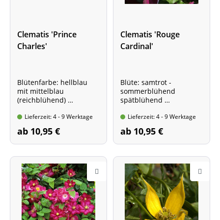
Clematis 'Prince
Clematis 'Rouge
Charles'
Cardinal'
Blütenfarbe: hellblau
Blüte: samtrot -
mit mittelblau
sommerblühend
(reichblühend)
spätblühend
spätblühend
Wuchshöhe: ca. 2,5 m
Lieferzeit: 4 - 9 Werktage
Lieferzeit: 4 - 9 Werktage
Wuchshöhe: bis 3 m
Im Topf, 60- 100 cm hoch
Im Topf, 60- 100 cm hoch
ab 10,95 €
ab 10,95 €