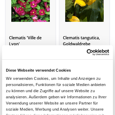
Clematis 'Ville de
Clematis tangutica,
Lyon'
Goldwaldrebe
Blütenfarbe: kräftig
Blütenfarbe: gelb
rubinrot
spätblühend
Diese Webseite verwendet Cookies
spätblühend
Wuchshöhe: bis 6 m
Wuchshöhe: bis 3 m
Im Topf, 60-100 cm hoch
Wir verwenden Cookies, um Inhalte und Anzeigen zu
Lieferzeit: 4 - 9 Werktage
Lieferzeit: 4 - 9 Werktage
Im Topf, 60-100 cm hoch
personalisieren, Funktionen für soziale Medien anbieten
ab 10,95 €
ab 10,95 €
zu können und die Zugriffe auf unsere Website zu
analysieren. Außerdem geben wir Informationen zu Ihrer
Verwendung unserer Website an unsere Partner für
soziale Medien, Werbung und Analysen weiter. Unsere