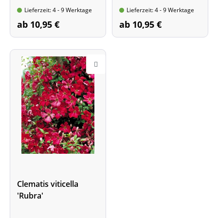
Im Topf, 60- 100 cm hoch
Wuchshöhe: ca. 4 m
Lieferzeit: 4 - 9 Werktage
Lieferzeit: 4 - 9 Werktage
Im Topf, 60- 100 cm hoch
ab 10,95 €
ab 10,95 €
Clematis viticella
'Rubra'