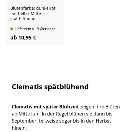
Blütenfarbe: dunkelrot
mit heller Mitte
spätblühend
Wuchshöhe: 3 bis 4 m
Lieferzeit: 4 - 9 Werktage
Im Topf, 60- 100 cm hoch
ab 10,95 €
Clematis spätblühend
Clematis
mit später Blühzeit
zeigen ihre Blüten
ab Mitte Juni. In der Regel blühen sie dann bis
September, teilweise sogar bis in den Herbst
hinein.