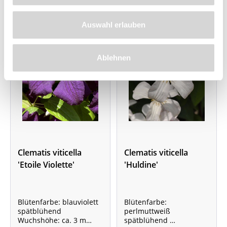
Auswahl erlauben
Ablehnen
Clematis viticella
Clematis viticella
'Etoile Violette'
'Huldine'
Blütenfarbe: blauviolett
Blütenfarbe:
spätblühend
perlmuttweiß
Wuchshöhe: ca. 3 m
spätblühend