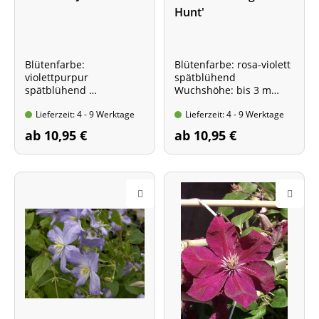
Hunt'
Blütenfarbe:
Blütenfarbe: rosa-violett
violettpurpur
spätblühend
spätblühend
Wuchshöhe: bis 3 m
Wuchshöhe: bis 3 m
Im Topf, 60- 100 cm hoch
Lieferzeit: 4 - 9 Werktage
Lieferzeit: 4 - 9 Werktage
Im Topf, 60-100 cm hoch
ab 10,95 €
ab 10,95 €