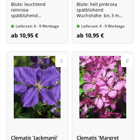
Blüte: leuchtend
Blüte: hell pinkrosa
reinrosa
spätblühend
spätblühend
Wuchshöhe: bis 3 m
Wuchshöhe: ca. 2,5 m
Im Topf, 60- 100 cm hoch
Lieferzeit: 4 - 9 Werktage
Lieferzeit: 4 - 9 Werktage
Im Topf, 60- 100 cm hoch
ab 10,95 €
ab 10,95 €
Clematis 'Jackmanii'
Clematis 'Margret