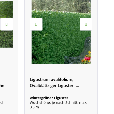
Ligustrum ovalifolium,
he
Ovalblättriger Liguster -
wintergrün
wintergrüner Liguster
och
Wuchshöhe: je nach Schnitt, max.
3,5 m