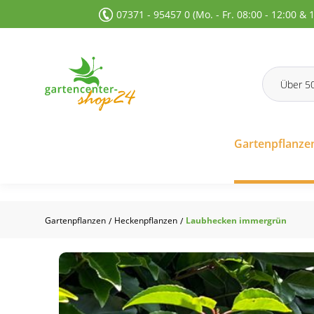
07371 - 95457 0 (Mo. - Fr. 08:00 - 12:00 & 
 Suche springen
Zur Hauptnavigation springen
Gartenpflanze
Gartenpflanzen
Heckenpflanzen
Laubhecken immergrün
/
/