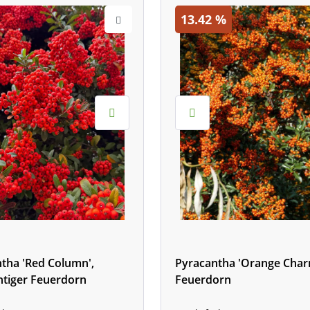
13.42
%
tha 'Red Column',
Pyracantha 'Orange Char
htiger Feuerdorn
Feuerdorn