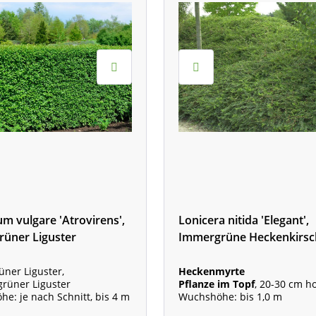
um vulgare 'Atrovirens',
Lonicera nitida 'Elegant',
rüner Liguster
Immergrüne Heckenkirsc
üner Liguster,
Heckenmyrte
rüner Liguster
Pflanze im Topf
, 20-30 cm h
e: je nach Schnitt, bis 4 m
Wuchshöhe: bis 1,0 m