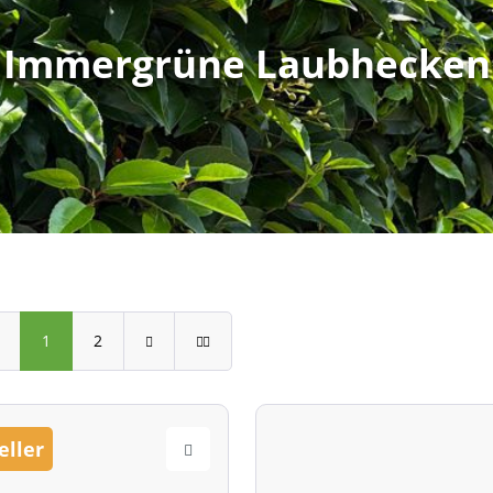
Immergrüne Laubhecken
1
2
eller