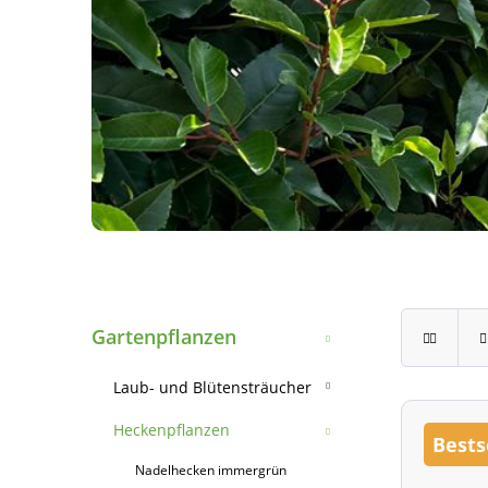
Gartenpflanzen
Laub- und Blütensträucher
Ziergehölze
Heckenpflanzen
Bests
Blütensträucher ü. 2 m
Nadelhecken immergrün