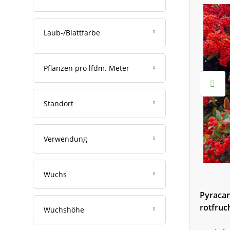
Weiteres Zubehör
Storchschnäbel (2004)
Laub-/Blattfarbe
Pflanzen pro lfdm. Meter
Standort
Verwendung
Wuchs
Pyracan
rotfruc
Wuchshöhe