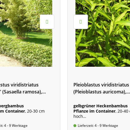
stus viridistriatus
Pleioblastus viridistriatus
' (Sasaella ramosa),
(Pleioblastus auricoma),
lättriger Zwergbambus
gestreifter Zwergbambus
Zwergbambus
gelbgrüner Heckenbambus
im Container
, 20-30 cm
Pflanze im Container
, 20-40
hoch
he kann variieren, siehe
Lieferhöhe kann variieren, s
it: 4 - 9 Werktage
Lieferzeit: 4 - 9 Werktage
ibung
Beschreibung