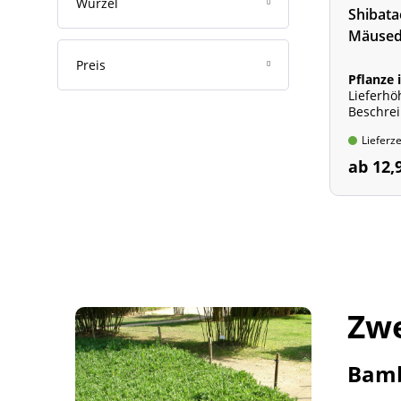
Wurzel
Shibata
Mäuse
Preis
Pflanze 
Lieferhö
Beschre
Wuchshö
Lieferze
ab 12,
Zw
Bamb