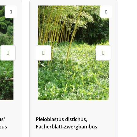
us'
Pleioblastus distichus,
bus
Fächerblatt-Zwergbambus