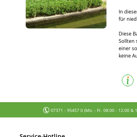
In dies
für nie
Diese B
Sollten
einer 
keine Au
07371 - 95457 0 (Mo. - Fr. 08:00 - 12:00 & 
Service-Hotline