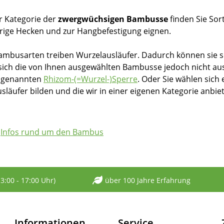
er Kategorie der
zwergwüchsigen Bambusse
finden Sie Sor
drige Hecken und zur Hangbefestigung eignen.
ambusarten treiben Wurzelausläufer. Dadurch können sie s
 sich die von Ihnen ausgewählten Bambusse jedoch nicht aus
sogenannten
Rhizom-(=Wurzel-)Sperre
. Oder Sie wählen sic
släufer bilden und die wir in einer eigenen Kategorie anbie
Infos rund um den Bambus
13:00 - 17:00 Uhr)
über 100 Jahre Erfahrung
Informationen
Service