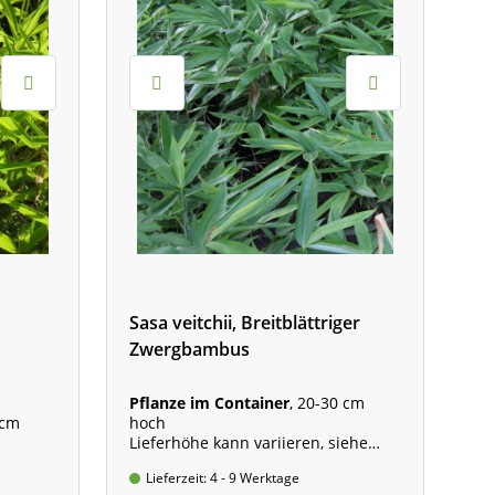
Sasa veitchii, Breitblättriger
Zwergbambus
Pflanze im Container
, 20-30 cm
 cm
hoch
Lieferhöhe kann variieren, siehe
iehe
Beschreibung
Lieferzeit: 4 - 9 Werktage
Wuchshöhe: 40 - 100 cm