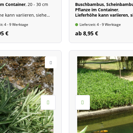
im Container
, 20 - 30 cm
Buschbambus, Scheinbamb
Pflanze im Container
,
he kann variieren, siehe
Lieferhöhe kann variieren, s
ibung
Beschreibung
it: 4 - 9 Werktage
Lieferzeit: 4 - 9 Werktage
he: 50 - 100 cm
Wuchshöhe: 50 - 100 cm
95 €
ab 8,95 €