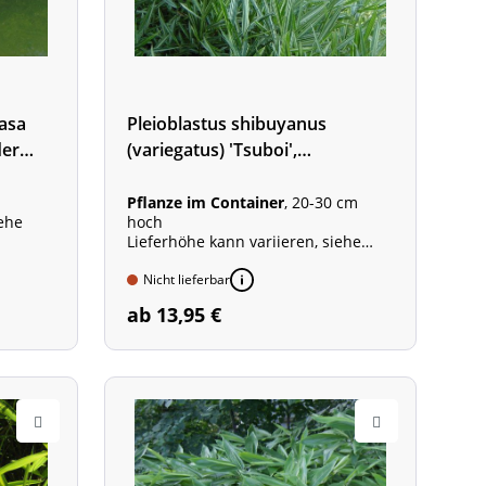
asa
Pleioblastus shibuyanus
der
(variegatus) 'Tsuboi',
buntblättriger Zwergbambus
Pflanze im Container
, 20-30 cm
iehe
hoch
Lieferhöhe kann variieren, siehe
Beschreibung
Wuchshöhe: 100 - 150 cm
Nicht lieferbar
ab 13,95 €