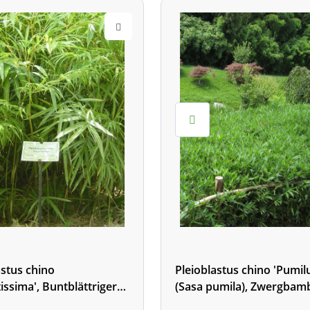
astus chino
Pleioblastus chino 'Pumil
issima', Buntblättriger
(Sasa pumila), Zwergbam
mbus