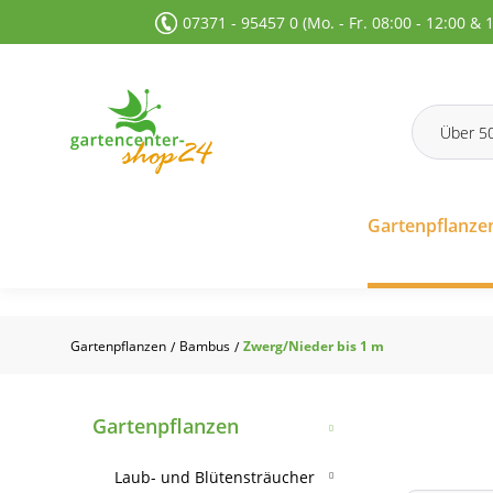
07371 - 95457 0 (Mo. - Fr. 08:00 - 12:00 & 
 Suche springen
Zur Hauptnavigation springen
Gartenpflanze
Gartenpflanzen
Bambus
Zwerg/Nieder bis 1 m
/
/
Gartenpflanzen
Laub- und Blütensträucher