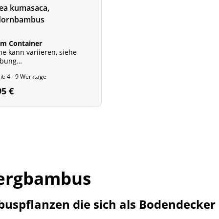
ea kumasaca,
dornbambus
im Container
he kann variieren, siehe
ibung
he: 60 bis 120 cm
it: 4 - 9 Werktage
95 €
ergbambus
uspflanzen die sich als Bodendecker 