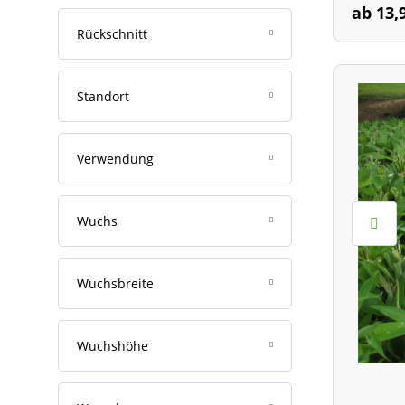
Gegen Maulwurfsgrillen
Wuchshö
ab 13,
Bewässerungsuhren
Anemonen (2005)
Rückschnitt
Weiteres Zubehör
Storchschnäbel (2004)
Standort
Verwendung
Wuchs
Wuchsbreite
Wuchshöhe