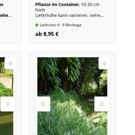
us
Pflanze im Container
, 10-20 cm
hoch
iehe
Lieferhöhe kann variieren, siehe
Beschreibung
Lieferzeit: 4 - 9 Werktage
Wuchshöhe: 60 - 120 cm
ab 8,95 €