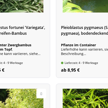
stus fortunei 'Variegata',
Pleioblastus pygmaeus (S
treifen-Bambus
pygmaea), bodendecken
Zwergbambus
nter Zwergbambus
Pflanze im Container
im Topf
,
Lieferhöhe kann variieren, s
he kann variieren, siehe
Beschreibung
ibung
Wuchshöhe: 40 - 100 cm
he: 50 - 100 cm
it: 4 - 9 Werktage
Lieferzeit: 4 - 9 Werktage
5 €
ab 8,95 €