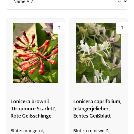
Lonicera brownii
Lonicera caprifolium,
'Dropmore Scarlett',
Jelängerjelieber,
Rote Geißschlinge,
Echtes Geißblatt
Geißblatt 'Dropmore
Scarlett'
Blüte: orangerot,
Blüte: cremeweiß,