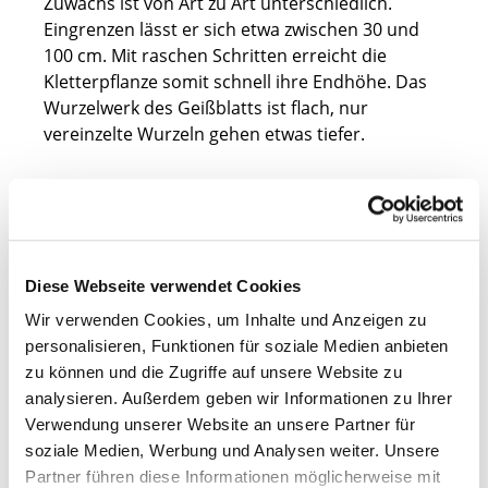
Zuwachs ist von Art zu Art unterschiedlich.
Eingrenzen lässt er sich etwa zwischen 30 und
100 cm. Mit raschen Schritten erreicht die
Kletterpflanze somit schnell ihre Endhöhe. Das
Wurzelwerk des Geißblatts ist flach, nur
vereinzelte Wurzeln gehen etwas tiefer.
Blatt
So vielseitig und unterschiedlich die Pflanzen der
Diese Webseite verwendet Cookies
Gattung
Lonicera
auch sind, in einem sind sie
Wir verwenden Cookies, um Inhalte und Anzeigen zu
sich sehr ähnlich - ihrem Laub. Dieses ist stets
personalisieren, Funktionen für soziale Medien anbieten
gegenständig angeordnet und einfach gebaut.
zu können und die Zugriffe auf unsere Website zu
Meist sind sie ganzrandig, nur selten gelappt.
analysieren. Außerdem geben wir Informationen zu Ihrer
Das Blattkleid der allermeisten Lonicera ist
Verwendung unserer Website an unsere Partner für
sommergrün
. Eine Ausnahme hierzu bildet das
soziale Medien, Werbung und Analysen weiter. Unsere
Lonicera henryi
, welches auch im Winter mit
Partner führen diese Informationen möglicherweise mit
seinem sattgrünen Laubkleid begeistert. Diese