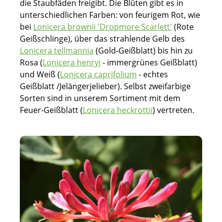
die Staubfäden freigibt. Die Blüten gibt es in
unterschiedlichen Farben: von feurigem Rot, wie
bei
Lonicera brownii 'Dropmore Scarlett'
(Rote
Geißschlinge), über das strahlende Gelb des
Lonicera tellmannia
(Gold-Geißblatt) bis hin zu
Rosa (
Lonicera henryi
- immergrünes Geißblatt)
und Weiß (
Lonicera caprifolium
- echtes
Geißblatt /Jelängerjelieber). Selbst zweifarbige
Sorten sind in unserem Sortiment mit dem
Feuer-Geißblatt (
Lonicera heckrottii
) vertreten.