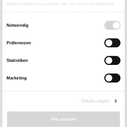
weiteren Daten zusammen, die Sie ihnen bereitgestellt
Art des Geißblatts lässt im Herbst nur einige
haben oder die sie im Rahmen Ihrer Nutzung der Dienste
wenige alte Blätter fallen. Diese werden im
gesammelt haben.
Frühjahr durch neues, frisches Laub ersetzt. So
Einwilligungsauswahl
trägt die Kletterpflanze dazu bei, dass Ihr Garten
Notwendig
auch im Winter stets attraktiv wirkt.
Präferenzen
Statistiken
Marketing
Details zeigen
Alle zulassen
Frucht