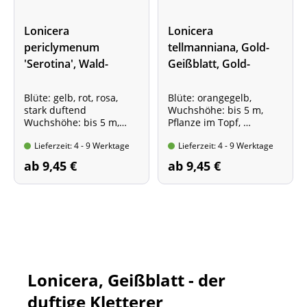
Lonicera
Lonicera
periclymenum
tellmanniana, Gold-
'Serotina', Wald-
Geißblatt, Gold-
Geißblatt, Wald-
Geißschlinge
Geißschlinge
Blüte: gelb, rot, rosa,
Blüte: orangegelb,
stark duftend
Wuchshöhe: bis 5 m,
Wuchshöhe: bis 5 m,
Pflanze im Topf,
Pflanze im Topf,
mind. 2 Triebe, 60-100
Lieferzeit: 4 - 9 Werktage
Lieferzeit: 4 - 9 Werktage
mind. 2 Triebe, 60-100
cm hoch
cm hoch
ab 9,45 €
ab 9,45 €
Lonicera, Geißblatt - der
duftige Kletterer