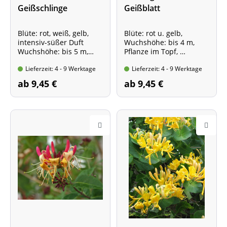
Geißschlinge
Geißblatt
Blüte: rot, weiß, gelb,
Blüte: rot u. gelb,
intensiv-süßer Duft
Wuchshöhe: bis 4 m,
Wuchshöhe: bis 5 m,
Pflanze im Topf,
Pflanze im Topf,
mind. 2 Triebe, 60-100
Lieferzeit: 4 - 9 Werktage
Lieferzeit: 4 - 9 Werktage
mind. 2 Triebe, 60-100
cm hoch
cm hoch
ab 9,45 €
ab 9,45 €