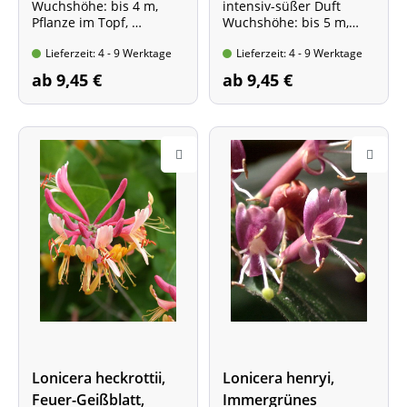
Wuchshöhe: bis 4 m,
intensiv-süßer Duft
Pflanze im Topf,
Wuchshöhe: bis 5 m,
mind. 2 Triebe, 60-100
Pflanze im Topf,
Lieferzeit: 4 - 9 Werktage
Lieferzeit: 4 - 9 Werktage
cm hoch
mind. 2 Triebe, 60-100
cm hoch
ab 9,45 €
ab 9,45 €
Lonicera heckrottii,
Lonicera henryi,
Feuer-Geißblatt,
Immergrünes