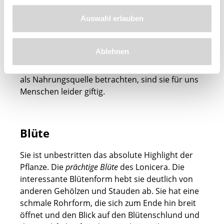
Nach der reichen Blüte folgt die
Fruchtbildung
.
Auswahl erlauben
Auch die kugeligen kleinen Früchte sind hübsch
anzusehen. Es gibt sie in verschiedenen Farben
Ablehnen
von schwarz über rot bis orange. Eine wahre Zier
für die Kletterpflanze. Während Vögel die Beeren
als Nahrungsquelle betrachten, sind sie für uns
Menschen leider giftig.
Blüte
Sie ist unbestritten das absolute Highlight der
Pflanze. Die
prächtige Blüte
des Lonicera. Die
interessante Blütenform hebt sie deutlich von
anderen Gehölzen und Stauden ab. Sie hat eine
schmale Rohrform, die sich zum Ende hin breit
öffnet und den Blick auf den Blütenschlund und