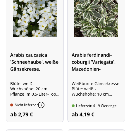
Arabis caucasica
Arabis ferdinandi-
'Schneehaube', weiße
coburgii 'Variegata',
Gänsekresse,
Mazedonien-
Kaukasus-
Gänsekresse
Gänsekresse
Blüte: weiß -
Weißbunte Gänsekresse
Wuchshöhe: 20 cm
Blüte: weiß -
Pflanze im 0,5-Liter-Topf
Wuchshöhe: 10 cm
Kompakt wachsende
Pflanze im 0,5-Liter-Topf
Sorte!
Sorte mit weißbuntem
Nicht lieferbar
Lieferzeit: 4 - 9 Werktage
Laub!
ab 2,79 €
ab 4,19 €