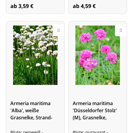
ab 3,59 €
ab 4,59 €
Armeria maritima
Armeria maritima
'Alba', weiße
'Düsseldorfer Stolz'
Grasnelke, Strand-
(M), Grasnelke,
Grasnelke
Strandgrasnelke
Blüte: reinweiß -
Blüte: purpurrot -