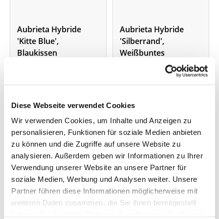
Aubrieta Hybride
Aubrieta Hybride
'Kitte Blue',
'Silberrand',
Blaukissen
Weißbuntes
Blaukissen
Blüte: violettblau -
Blüte: violett, weiß
Wuchshöhe: 10 cm
grünes Blatt -
Pflanze im 0,5-Liter-Topf
Wuchshöhe: ca. 5 cm
Großblumige Sorte!
Pflanze im 0,5-Liter-Topf
Diese Webseite verwendet Cookies
Kompaktwachsende
Nicht lieferbar
Lieferzeit: 4 - 9 Werktage
Sorte!
Wir verwenden Cookies, um Inhalte und Anzeigen zu
ab 3,59 €
ab 3,59 €
personalisieren, Funktionen für soziale Medien anbieten
zu können und die Zugriffe auf unsere Website zu
analysieren. Außerdem geben wir Informationen zu Ihrer
Verwendung unserer Website an unsere Partner für
soziale Medien, Werbung und Analysen weiter. Unsere
Partner führen diese Informationen möglicherweise mit
weiteren Daten zusammen, die Sie ihnen bereitgestellt
haben oder die sie im Rahmen Ihrer Nutzung der Dienste