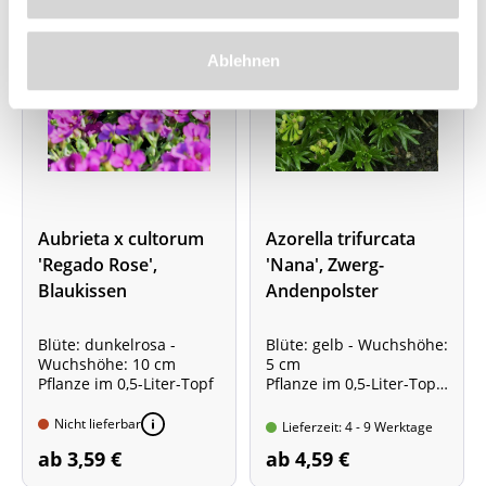
Ablehnen
Aubrieta x cultorum
Azorella trifurcata
'Regado Rose',
'Nana', Zwerg-
Blaukissen
Andenpolster
Blüte: dunkelrosa -
Blüte: gelb - Wuchshöhe:
Wuchshöhe: 10 cm
5 cm
Pflanze im 0,5-Liter-Topf
Pflanze im 0,5-Liter-Topf
Sorte mit schwachem
Wuchs!
Nicht lieferbar
Lieferzeit: 4 - 9 Werktage
ab 3,59 €
ab 4,59 €