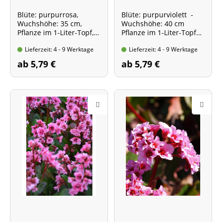
Blüte: purpurrosa,
Blüte: purpurviolett -
Wuchshöhe: 35 cm,
Wuchshöhe: 40 cm
Pflanze im 1-Liter-Topf,
Pflanze im 1-Liter-Topf
Sorte mit toller
Sorte mit besonders
Lieferzeit: 4 - 9 Werktage
Lieferzeit: 4 - 9 Werktage
Winterfärbung!
dekorativem Blatt!
ab 5,79 €
ab 5,79 €