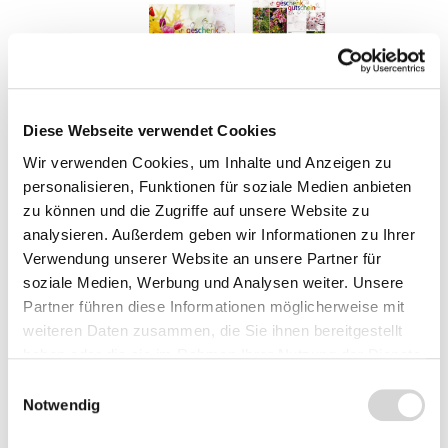
Preise inkl. MwSt.
zzgl. Versandkosten
Diese Webseite verwendet Cookies
Gutscheinwert
Wir verwenden Cookies, um Inhalte und Anzeigen zu
personalisieren, Funktionen für soziale Medien anbieten
Bitte wählen Sie einen Gutscheinwert.
zu können und die Zugriffe auf unsere Website zu
analysieren. Außerdem geben wir Informationen zu Ihrer
10,00 €
15,00 €
20,00 €
25,00 €
Verwendung unserer Website an unsere Partner für
soziale Medien, Werbung und Analysen weiter. Unsere
30,00 €
35,00 €
40,00 €
45,00 €
Partner führen diese Informationen möglicherweise mit
weiteren Daten zusammen, die Sie ihnen bereitgestellt
haben oder die sie im Rahmen Ihrer Nutzung der Dienste
50,00 €
75,00 €
100,00 €
gesammelt haben.
Einwilligungsauswahl
Notwendig
150,00 €
200,00 €
250,00 €