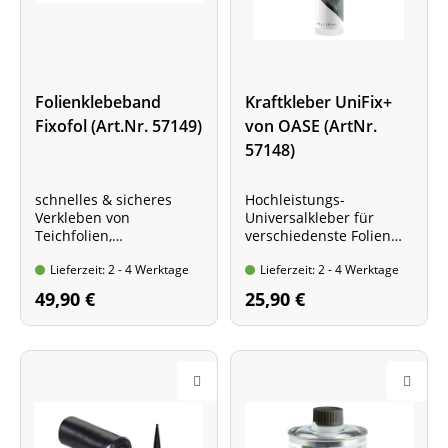
Folienklebeband
Kraftkleber UniFix+
Fixofol (Art.Nr. 57149)
von OASE (ArtNr.
57148)
schnelles & sicheres
Hochleistungs-
Verkleben von
Universalkleber für
Teichfolien,
verschiedenste Folien
Rolle mit 6 m Länge & 7
und Untergründe
Lieferzeit: 2 - 4 Werktage
Lieferzeit: 2 - 4 Werktage
cm Breite
Kartusche mit 290 ml
Inhalt
49,90 €
25,90 €