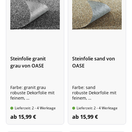
Steinfolie granit
Steinfolie sand von
grau von OASE
OASE
Farbe: granit grau
Farbe: sand
robuste Dekorfolie mit
robuste Dekorfolie mit
feinem,
feinem,
echtem Kies beschichtet,
echtem Kies beschichtet,
Lieferzeit: 2 - 4 Werktage
Lieferzeit: 2 - 4 Werktage
Preis gilt für 1 Laufmeter
Preis gilt für 1 Laufmeter
ab 15,99 €
ab 15,99 €