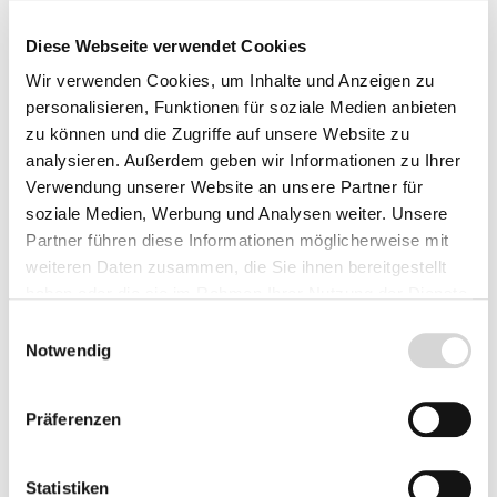
nach Wunsch
nach Wunsch
frostbeständig, fisch-
frostbeständig, fisch-
Diese Webseite verwendet Cookies
und pflanzenverträglich,
und pflanzenverträglich,
Lieferzeit: 4 - 8 Werktage
Lieferzeit: 4 - 8 Werktage
wurzelfest, UV-
wurzelfest, UV-
Wir verwenden Cookies, um Inhalte und Anzeigen zu
stabilisiert, aus
stabilisiert, aus
ab 40,99 €
ab 48,99 €
erstklassigen
erstklassigen
personalisieren, Funktionen für soziale Medien anbieten
und unverbrauchten
und unverbrauchten
zu können und die Zugriffe auf unsere Website zu
Rohstoffen hergestellt
Rohstoffen hergestellt
analysieren. Außerdem geben wir Informationen zu Ihrer
Verwendung unserer Website an unsere Partner für
soziale Medien, Werbung und Analysen weiter. Unsere
Partner führen diese Informationen möglicherweise mit
weiteren Daten zusammen, die Sie ihnen bereitgestellt
haben oder die sie im Rahmen Ihrer Nutzung der Dienste
gesammelt haben.
Einwilligungsauswahl
Notwendig
Präferenzen
PVC-Teichfolie,
PVC-Teichfolie,
schwarz, Stärke: 0,5
schwarz, Stärke: 1,0
Statistiken