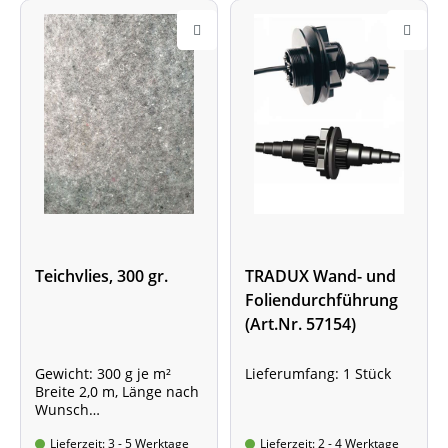
Teichvlies, 300 gr.
TRADUX Wand- und
Foliendurchführung
(Art.Nr. 57154)
Gewicht: 300 g je m²
Lieferumfang: 1 Stück
Breite 2,0 m, Länge nach
Wunsch
Preis gültig für 2,0m x
Lieferzeit: 3 - 5 Werktage
Lieferzeit: 2 - 4 Werktage
1,0m = 2 qm