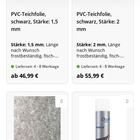
PVC-Teichfolie,
PVC-Teichfolie,
schwarz, Stärke: 1,5
schwarz, Stärke: 2
mm
mm
Stärke: 1,5 mm
, Länge
Stärke: 2 mm
, Länge
nach Wunsch
nach Wunsch
frostbeständig, fisch-
frostbeständig, fisch-
und pflanzenverträglich,
und pflanzenverträglich,
Lieferzeit: 4 - 8 Werktage
Lieferzeit: 4 - 8 Werktage
wurzelfest, UV-
wurzelfest, UV-
stabilisiert, aus
stabilisiert, aus
ab 46,99 €
ab 55,99 €
erstklassigen
erstklassigen
und unverbrauchten
und unverbrauchten
Rohstoffen hergestellt
Rohstoffen hergestellt