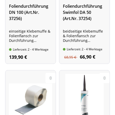
Foliendurchführung
Foliendurchführung
DN 100 (Art.Nr.
Swimfol DA 50
37256)
(Art.Nr. 37254)
einseitige Klebemuffe &
beidseitige Klebemuffe
Folienflansch zur
& Folienflansch zur
Durchführung
Durchführung
von Leitungen mit 100
von Leitungen mit 50
Lieferzeit: 2 - 4 Werktage
mm Außendurchmesser,
Lieferzeit: 2 - 4 Werktage
mm Außendurchmesser
inkl. Rohrstück
66,90 €
139,90 €
68,95 €