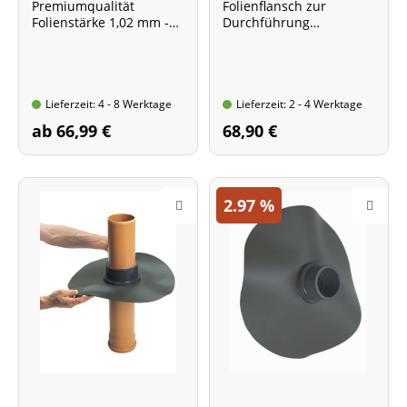
Premiumqualität
Folienflansch zur
Folienstärke 1,02 mm -
Durchführung
Länge nach Wunsch
von Leitungen mit 50
schwarz, UV-beständig,
mm Außendurchmesser
fischverträglich,
Preis gilt pro Laufmeter
Lieferzeit: 4 - 8 Werktage
Lieferzeit: 2 - 4 Werktage
ab 66,99 €
68,90 €
2.97
%