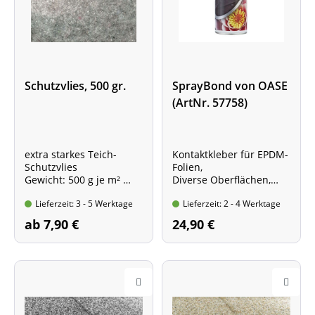
Schutzvlies, 500 gr.
SprayBond von OASE
(ArtNr. 57758)
extra starkes Teich-
Kontaktkleber für EPDM-
Schutzvlies
Folien,
Gewicht: 500 g je m²
Diverse Oberflächen,
Breite 2,0 m, Länge nach
Dose mit 500 ml Inhalt
Lieferzeit: 3 - 5 Werktage
Lieferzeit: 2 - 4 Werktage
Wunsch
Preis gültig für 2,0m x
ab 7,90 €
24,90 €
1,0m = 2 qm