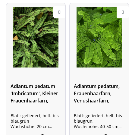
Adiantum pedatum
Adiantum pedatum,
'Imbricatum', Kleiner
Frauenhaarfarn,
Frauenhaarfarn,
Venushaarfarn,
Venushaarfarn,
Pfauenradfarn
Pfauenradfarn
Blatt: gefiedert, hell- bis
Blatt: gefiedert, hell- bis
blaugrün
blaugrün,
Wuchshöhe: 20 cm
Wuchshöhe: 40-50 cm,
Pflanze im 0,5-Liter-Topf
Pflanze im 1-Liter-Topf