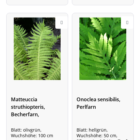
Matteuccia
Onoclea sensibilis,
struthiopteris,
Perlfarn
Becherfarn,
Straußenfarn,
Trichterfarn
Blatt: olivgrün,
Blatt: hellgrün,
Wuchshöhe: 100 cm
Wuchshöhe: 50 cm,