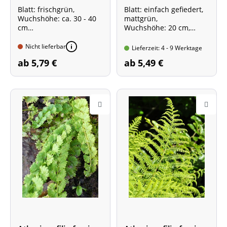
brauner Streifenfarn
Blatt: frischgrün,
Blatt: einfach gefiedert,
Wuchshöhe: ca. 30 - 40
mattgrün,
cm
Wuchshöhe: 20 cm,
Pflanze im 0,5-Liter-Topf
Pflanze im 0,5-Liter-Topf
Nicht lieferbar
Lieferzeit: 4 - 9 Werktage
ab 5,79 €
ab 5,49 €