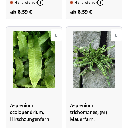
Nicht lieferbar
Nicht lieferbar
ab 8,59 €
ab 8,59 €
Asplenium
Asplenium
scolopendrium,
trichomanes, (M)
Hirschzungenfarn
Mauerfarn,
Steinfeder-Farn,