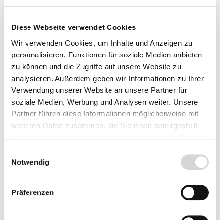
Polystichum
Polystichum
aculeatum,
setiferum 'Dahlem',
Diese Webseite verwendet Cookies
Glanzschildfarn,
Dahlem Filigranfarn
Wir verwenden Cookies, um Inhalte und Anzeigen zu
dorniger Schildfarn,
personalisieren, Funktionen für soziale Medien anbieten
gelappter Schildfarn
Blatt: dunkelgrün,
Blatt: glänzend tiefgrün,
zu können und die Zugriffe auf unsere Website zu
Wuchshöhe: 80 cm,
Wuchshöhe: 70 cm,
analysieren. Außerdem geben wir Informationen zu Ihrer
Pflanze im 1-Liter-Topf
Pflanze im 1-Liter-Topf
Verwendung unserer Website an unsere Partner für
Lieferzeit: 4 - 9 Werktage
Lieferzeit: 4 - 9 Werktage
soziale Medien, Werbung und Analysen weiter. Unsere
ab 7,59 €
ab 7,59 €
Partner führen diese Informationen möglicherweise mit
weiteren Daten zusammen, die Sie ihnen bereitgestellt
haben oder die sie im Rahmen Ihrer Nutzung der Dienste
gesammelt haben.
Einwilligungsauswahl
Notwendig
Präferenzen