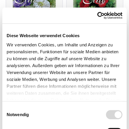
Anemone De Caen,
Anemone De Caen,
Blau und Weiß,
Mischung, Anemone
Diese Webseite verwendet Cookies
Anemone coronaria
coronaria (Art.Nr.
Wir verwenden Cookies, um Inhalte und Anzeigen zu
(Art.Nr. 520751)
520750)
personalisieren, Funktionen für soziale Medien anbieten
Packung mit 30 Knollen,
Packung mit 20 Knollen,
zu können und die Zugriffe auf unsere Website zu
Größe 5/6
Größe 5/6
verschiedene Sorten in
verschiedene Sorten,
analysieren. Außerdem geben wir Informationen zu Ihrer
blau und weiß
farblich gemischt
Verwendung unserer Website an unsere Partner für
Lieferzeit: 4 - 6 Werktage
Lieferzeit: 4 - 6 Werktage
soziale Medien, Werbung und Analysen weiter. Unsere
Partner führen diese Informationen möglicherweise mit
ab 5,95 €
ab 5,95 €
weiteren Daten zusammen, die Sie ihnen bereitgestellt
haben oder die sie im Rahmen Ihrer Nutzung der Dienste
gesammelt haben.
Einwilligungsauswahl
Notwendig