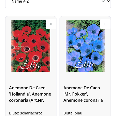
Anemone De Caen
Anemone De Caen
'Hollandia', Anemone
'Mr. Fokker',
coronaria (Art.Nr.
Anemone coronaria
520754)
(Art.Nr. 520758)
Blüte: scharlachrot
Blüte: blau