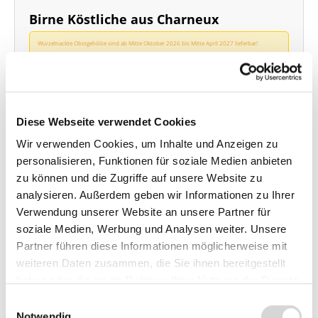
Birne Köstliche aus Charneux
Wurzelnackte Obstgehölze sind ab Mitte Oktober 2026 bis Mitte April 2027 lieferbar!
Buschbaum wurzelnackt
, Stammhöhe 40 - 60 cm
Gesamthöhe der Pflanze ca. 120 - 160 cm
Wuchshöhe ohne Schnitt ca. 5 m, mit Schnitt 3 - 4 m
Veredlungsunterlage: Quitte A
Diese Webseite verwendet Cookies
Wir verwenden Cookies, um Inhalte und Anzeigen zu
Lieferzeit: 4 - 9 Werktage
personalisieren, Funktionen für soziale Medien anbieten
32,90 €*
zu können und die Zugriffe auf unsere Website zu
analysieren. Außerdem geben wir Informationen zu Ihrer
Vorbestellen
Verwendung unserer Website an unsere Partner für
soziale Medien, Werbung und Analysen weiter. Unsere
Preise inkl. MwSt.
zzgl.
Partner führen diese Informationen möglicherweise mit
Versandkosten
weiteren Daten zusammen, die Sie ihnen bereitgestellt
haben oder die sie im Rahmen Ihrer Nutzung der Dienste
gesammelt haben.
Einwilligungsauswahl
Birne Köstliche aus Charneux -
Notwendig