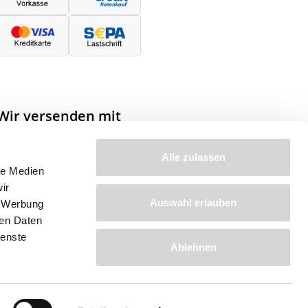
Wir versenden mit
Alle zulassen
le Medien
ir
Auswahl erlauben
, Werbung
ren Daten
Anleitungen
ienste
Ablehnen
Pflanz- und Pflegeanleitung
Bestellung widerrufen