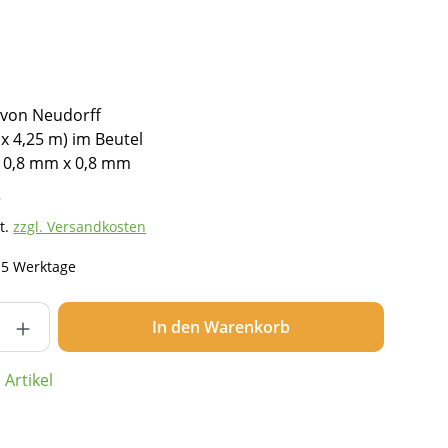
) von Neudorff
 x 4,25 m) im Beutel
 0,8 mm x 0,8 mm
*
t.
zzgl. Versandkosten
- 5 Werktage
nzahl: Gib den gewünschten Wert ein ode
In den Warenkorb
Artikel