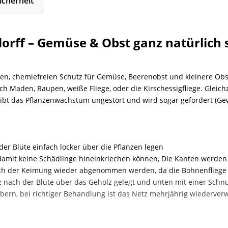
icherheit
orff – Gemüse & Obst ganz natürlich
tiven, chemiefreien Schutz für Gemüse, Beerenobst und kleinere 
ch Maden, Raupen, weiße Fliege, oder die Kirschessigfliege. Gleich
eibt das Pflanzenwachstum ungestört und wird sogar gefördert (Ge
der Blüte einfach locker über die Pflanzen legen
 damit keine Schädlinge hineinkriechen können, Die Kanten werde
ch der Keimung wieder abgenommen werden, da die Bohnenfliege n
etz nach der Blüte über das Gehölz gelegt und unten mit einer Sch
bern, bei richtiger Behandlung ist das Netz mehrjährig wiederve