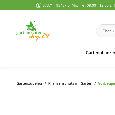
07371 - 95457 0 (Mo. - Fr. 08:00 - 12:00 & 
 Suche springen
Zur Hauptnavigation springen
Gartenpflanze
/
/
Gartenzubehör
Pflanzenschutz im Garten
Vorbeuge