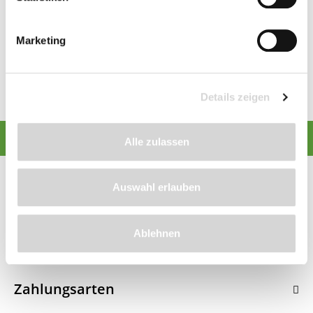
Nebenwirkungen haben. Hier bieten wir Ihnen
Produkte für den Schutz gegen Zecken und
Insekten an, die besonders hautfreundlich sind.
Marketing
Sie sind auch für Kinder gut geeignet und
effektiv sowie sparsam im Verbrauch.
Details zeigen
Alle zulassen
Auswahl erlauben
Service-Hotline
Informationen
Ablehnen
Service
Zahlungsarten