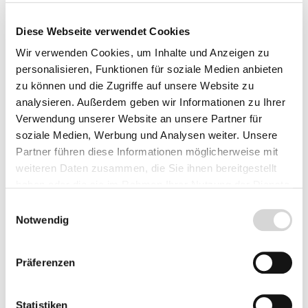
Diese Webseite verwendet Cookies
Wir verwenden Cookies, um Inhalte und Anzeigen zu
personalisieren, Funktionen für soziale Medien anbieten
zu können und die Zugriffe auf unsere Website zu
analysieren. Außerdem geben wir Informationen zu Ihrer
Zecken- und Insektenspray
Verwendung unserer Website an unsere Partner für
soziale Medien, Werbung und Analysen weiter. Unsere
Partner führen diese Informationen möglicherweise mit
Jeder der sich gerne in der Natur bewegt, kennt
weiteren Daten zusammen, die Sie ihnen bereitgestellt
das Problem. Durch Zeckenbisse werden immer
haben oder die sie im Rahmen Ihrer Nutzung der Dienste
häufiger Krankheiten übertragen. Gegen FSME
gesammelt haben.
Einwilligungsauswahl
(Frühsommer Meningoenzephalitis) kann man
Notwendig
sich impfen lassen. Borreliose jedoch ist sehr
heimtückisch, da sie oft nicht oder zu spät
Präferenzen
erkannt wird und zahlreiche Folgeerkrankungen
auslösen kann. Bremsen- und Mückenstiche
können ebenfalls unangenehme
Statistiken