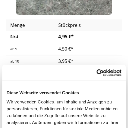
Menge
Stückpreis
4,95 €*
Bis
4
4,50 €*
ab
5
3,95 €*
ab
10
Preise inkl. MwSt.
zzgl. Versandkosten
Lieferzeit: 3 - 5 Werktage
Diese Webseite verwendet Cookies
Produkt Anzahl: Gib den gewünschten Wer
Wir verwenden Cookies, um Inhalte und Anzeigen zu
In den Warenkorb
personalisieren, Funktionen für soziale Medien anbieten
zu können und die Zugriffe auf unsere Website zu
Fragen zum Artikel
analysieren. Außerdem geben wir Informationen zu Ihrer