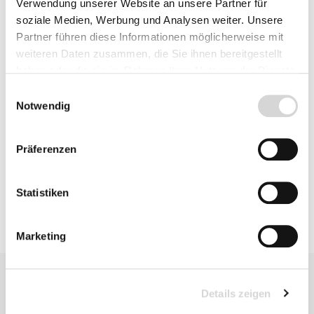
Verwendung unserer Website an unsere Partner für
soziale Medien, Werbung und Analysen weiter. Unsere
Partner führen diese Informationen möglicherweise mit
Beschreibung
weiteren Daten zusammen, die Sie ihnen bereitgestellt
haben oder die sie im Rahmen Ihrer Nutzung der Dienste
gesammelt haben.
Einwilligungsauswahl
Bewertungen
Notwendig
Präferenzen
Produktsicherheit
Statistiken
Marketing
Details zeigen