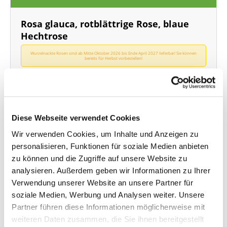
Rosa glauca, rotblättrige Rose, blaue
Hechtrose
Wurzelnackte Rosen sind ab Mitte Oktober 2026 bis Ende April 2027 lieferbar! Sie können
bereits für Herbst vorbestellen!
wurzelnackt, mind. 3 Triebe,
60-100 cm hoch
Blütenfarbe: rosarot,
Wuchshöhe: bis 3 m
Diese Webseite verwendet Cookies
Lieferzeit: 4 - 9 Werktage
Wir verwenden Cookies, um Inhalte und Anzeigen zu
Menge
Stückpreis
personalisieren, Funktionen für soziale Medien anbieten
Bis
4
5,95 €*
zu können und die Zugriffe auf unsere Website zu
ab
5
4,95 €*
analysieren. Außerdem geben wir Informationen zu Ihrer
Verwendung unserer Website an unsere Partner für
ab
10
4,45 €*
soziale Medien, Werbung und Analysen weiter. Unsere
Partner führen diese Informationen möglicherweise mit
Vorbestellen
weiteren Daten zusammen, die Sie ihnen bereitgestellt