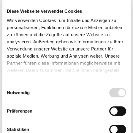
In den Warenkorb
Diese Webseite verwendet Cookies
Wir verwenden Cookies, um Inhalte und Anzeigen zu
Preise inkl. MwSt.
zzgl.
personalisieren, Funktionen für soziale Medien anbieten
Versandkosten
zu können und die Zugriffe auf unsere Website zu
analysieren. Außerdem geben wir Informationen zu Ihrer
Verwendung unserer Website an unsere Partner für
soziale Medien, Werbung und Analysen weiter. Unsere
Beschreibung
Partner führen diese Informationen möglicherweise mit
weiteren Daten zusammen, die Sie ihnen bereitgestellt
haben oder die sie im Rahmen Ihrer Nutzung der Dienste
Details
gesammelt haben.
Einwilligungsauswahl
Notwendig
Bewertungen
Präferenzen
Statistiken