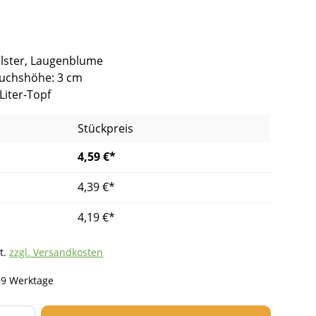
lster, Laugenblume
 Wuchshöhe: 3 cm
Liter-Topf
Stückpreis
4,59 €*
4,39 €*
4,19 €*
t.
zzgl. Versandkosten
- 9 Werktage
nzahl: Gib den gewünschten Wert ein ode