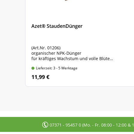
Nr.
Azet® StaudenDünger
(Art.Nr. 01206)
organischer NPK-Dünger
für kräftiges Wachstum und volle Blüte
Standbodenbeutel mit 1,75 kg Inhalt
Lieferzeit: 3 - 5 Werktage
11,99 €
07371 - 95457 0 (Mo. - Fr. 08:00 - 12:00 & 