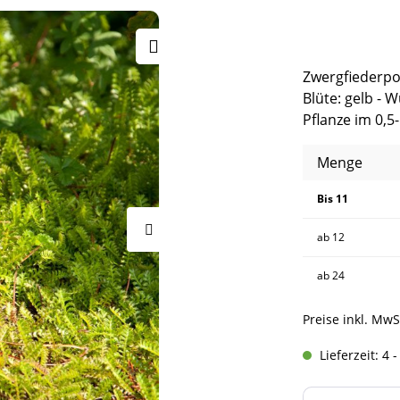
Zwergfiederpo
Blüte: gelb -
Pflanze im 0,5-
Menge
Bis
11
ab
12
ab
24
Preise inkl. MwS
Lieferzeit: 4 
Produkt A