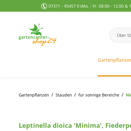
07371 - 95457 0 (Mo. - Fr. 08:00 - 12:00 & 
 Suche springen
Zur Hauptnavigation springen
Gartenpflanze
/
/
/
Gartenpflanzen
Stauden
für sonnige Bereiche
Ni
Leptinella dioica 'Minima', Fiederp