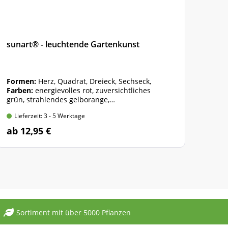
sunart® - leuchtende Gartenkunst
Cux
Formen:
Herz, Quadrat, Dreieck, Sechseck,
(Art
Farben:
energievolles rot, zuversichtliches
mit 
grün, strahlendes gelborange,
Beute
Pendelstab:
40 cm und 100 cm
Lieferzeit: 3 - 5 Werktage
Lie
ab 12,95 €
7,9
Sortiment mit über 5000 Pflanzen