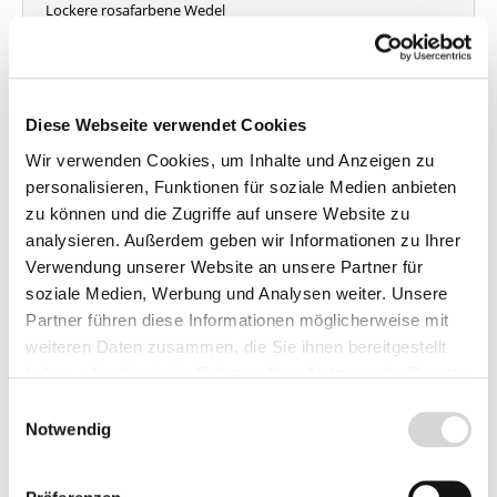
Lockere rosafarbene Wedel
Wuchshöhe: 180 - 200 cm
Pflanze im 2 Liter Container
Lieferzeit: 4 - 9 Werktage
Diese Webseite verwendet Cookies
19,95 €*
Wir verwenden Cookies, um Inhalte und Anzeigen zu
personalisieren, Funktionen für soziale Medien anbieten
In den Warenkorb
zu können und die Zugriffe auf unsere Website zu
analysieren. Außerdem geben wir Informationen zu Ihrer
Preise inkl. MwSt.
zzgl.
Verwendung unserer Website an unsere Partner für
Versandkosten
soziale Medien, Werbung und Analysen weiter. Unsere
Partner führen diese Informationen möglicherweise mit
weiteren Daten zusammen, die Sie ihnen bereitgestellt
haben oder die sie im Rahmen Ihrer Nutzung der Dienste
Beschreibung
gesammelt haben.
Einwilligungsauswahl
Notwendig
Details