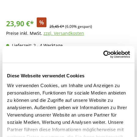
23,90 €*
%
25,45 €*
(6.09% gespart)
Preise inkl. MwSt.
zzgl. Versandkosten
Lieferzeit: 2 - 4 Werktage
Produkt Anzahl: Gib den gewünschten Wer
In den Warenkorb
Diese Webseite verwendet Cookies
Fragen zum Artikel
Wir verwenden Cookies, um Inhalte und Anzeigen zu
personalisieren, Funktionen für soziale Medien anbieten
zu können und die Zugriffe auf unsere Website zu
analysieren. Außerdem geben wir Informationen zu Ihrer
Beschreibung
Verwendung unserer Website an unsere Partner für
soziale Medien, Werbung und Analysen weiter. Unsere
Partner führen diese Informationen möglicherweise mit
Bewertungen
weiteren Daten zusammen, die Sie ihnen bereitgestellt