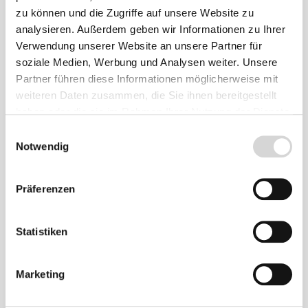
zu können und die Zugriffe auf unsere Website zu
analysieren. Außerdem geben wir Informationen zu Ihrer
Verwendung unserer Website an unsere Partner für
soziale Medien, Werbung und Analysen weiter. Unsere
Partner führen diese Informationen möglicherweise mit
weiteren Daten zusammen, die Sie ihnen bereitgestellt
haben oder die sie im Rahmen Ihrer Nutzung der Dienste
gesammelt haben.
Einwilligungsauswahl
Notwendig
UVC-Ersatzleuchte 7 Watt (Art.Nr. 57111)
Präferenzen
für Oase Filtral UVC 2500, BioPress 4000 &
Statistiken
BioSmart UVC 5000
Lieferumfang: 1 Stück
Lieferzeit: 2 - 4 Werktage
Marketing
22,90 €