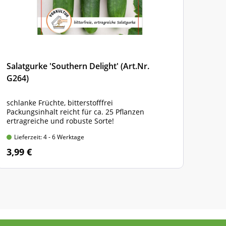
Salatgurke 'Southern Delight' (Art.Nr.
Frei
G264)
(Art
schlanke Früchte, bitterstofffrei
Gest
Packungsinhalt reicht für ca. 25 Pflanzen
Früc
ertragreiche und robuste Sorte!
Pack
Bitte
Lieferzeit: 4 - 6 Werktage
Lie
3,99 €
2,9