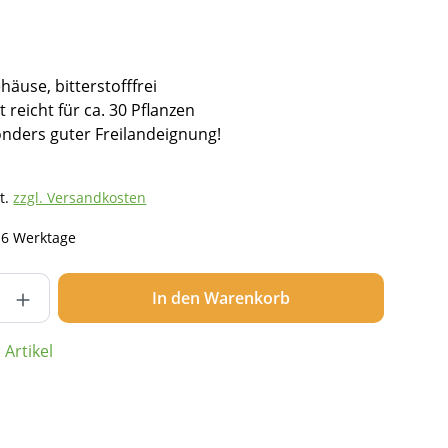
häuse, bitterstofffrei
 reicht für ca. 30 Pflanzen
onders guter Freilandeignung!
t.
zzgl. Versandkosten
- 6 Werktage
nzahl: Gib den gewünschten Wert ein ode
In den Warenkorb
Artikel