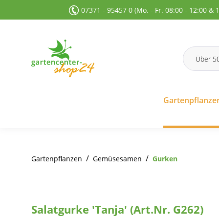
07371 - 95457 0 (Mo. - Fr. 08:00 - 12:00 & 
 Suche springen
Zur Hauptnavigation springen
Gartenpflanze
/
/
Gartenpflanzen
Gemüsesamen
Gurken
Salatgurke 'Tanja' (Art.Nr. G262)