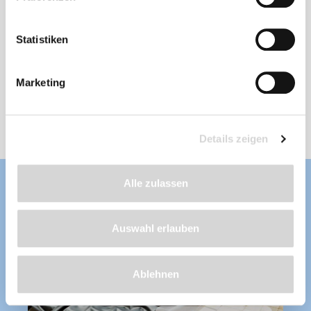
PVC-Teichfolie, schwarz, Stärke: 0,5 mm
Statistiken
Stärke: 0,5 mm
, Länge nach Wunsch
frostbeständig, fisch- und pflanzenverträglich,
wurzelfest, UV-stabilisiert, aus erstklassigen
Marketing
und unverbrauchten Rohstoffen hergestellt
Lieferzeit: 4 - 8 Werktage
ab 118,99 €
Details zeigen
Alle zulassen
Auswahl erlauben
Ablehnen