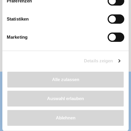
PVC-Teichfolie, olivgrün, Stärke: 1,0 mm
Präferenzen
Statistiken
Stärke: 1 mm
, Länge nach Wunsch
frostbeständig, fisch- und pflanzenverträglich,
wurzelfest, UV-stabilisiert, aus erstklassigen
Marketing
und unverbrauchten Rohstoffen hergestellt
Lieferzeit: 4 - 8 Werktage
ab 40,99 €
Details zeigen
Alle zulassen
Auswahl erlauben
Ablehnen