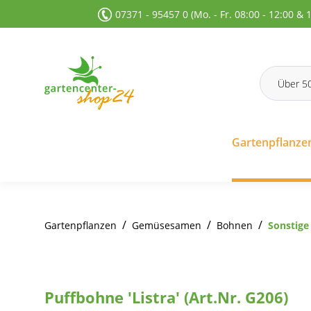
07371 - 95457 0 (Mo. - Fr. 08:00 - 12:00 & 
 Suche springen
Zur Hauptnavigation springen
Gartenpflanze
/
/
/
Gartenpflanzen
Gemüsesamen
Bohnen
Sonstige
Puffbohne 'Listra' (Art.Nr. G206)