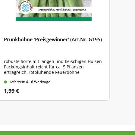
Prunkbohne 'Preisgewinner' (Art.Nr. G195)
Busc
robuste Sorte mit langen und fleischigen Hülsen
mitt
Packungsinhalt reicht für ca. 5 Pflanzen
Pack
ertragreich, rotblühende Feuerbohne
beso
Lieferzeit: 4 - 6 Werktage
Lie
1,99 €
2,9