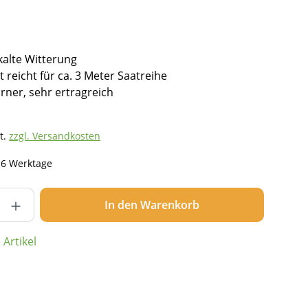
kalte Witterung
 reicht für ca. 3 Meter Saatreihe
örner, sehr ertragreich
t.
zzgl. Versandkosten
- 6 Werktage
nzahl: Gib den gewünschten Wert ein ode
In den Warenkorb
Artikel