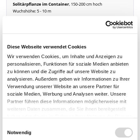
Solitärpflanze im Container
, 150-200 cm hoch
Wuchshöhe: 5 - 10 m
Lieferzeit: 4 - 9 Werktage
Menge
Stückpreis
Bis
4
129,95 €*
Diese Webseite verwendet Cookies
ab
5
125,95 €*
Wir verwenden Cookies, um Inhalte und Anzeigen zu
ab
15
119,95 €*
personalisieren, Funktionen für soziale Medien anbieten
zu können und die Zugriffe auf unsere Website zu
In den Warenkorb
analysieren. Außerdem geben wir Informationen zu Ihrer
Verwendung unserer Website an unsere Partner für
Preise inkl. MwSt.
zzgl.
soziale Medien, Werbung und Analysen weiter. Unsere
Versandkosten
Partner führen diese Informationen möglicherweise mit
weiteren Daten zusammen, die Sie ihnen bereitgestellt
haben oder die sie im Rahmen Ihrer Nutzung der Dienste
gesammelt haben.
Einwilligungsauswahl
Notwendig
Beschreibung