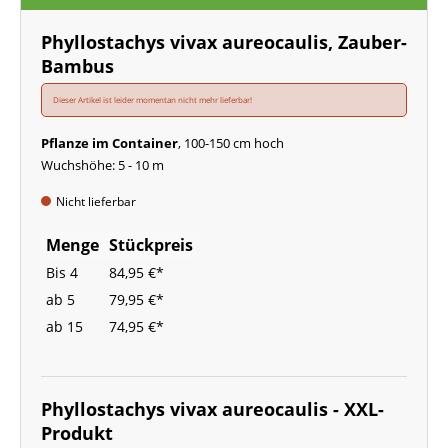
Phyllostachys vivax aureocaulis, Zauber-
Bambus
Dieser Artikel ist leider momentan nicht mehr lieferbar!
Pflanze im Container
, 100-150 cm hoch
Wuchshöhe: 5 - 10 m
Nicht lieferbar
Menge
Stückpreis
Bis
4
84,95 €*
ab
5
79,95 €*
ab
15
74,95 €*
Phyllostachys vivax aureocaulis - XXL-
Produkt