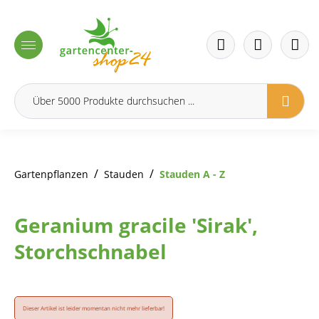
inhalt springen
/
/
Gartenpflanzen
Stauden
Stauden A - Z
Geranium gracile 'Sirak',
Storchschnabel
Dieser Artikel ist leider momentan nicht mehr lieferbar!