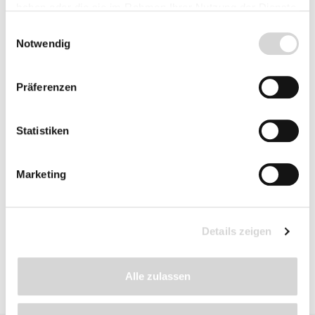
haben oder die sie im Rahmen Ihrer Nutzung der Dienste
Preise inkl. MwSt.
zzgl.
gesammelt haben.
Versandkosten
Einwilligungsauswahl
Notwendig
Präferenzen
Beschreibung
Statistiken
Details
Marketing
Bewertungen
Details zeigen
Alle zulassen