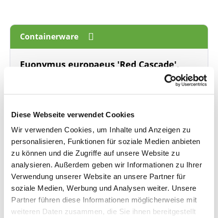
Containerware
Euonymus europaeus 'Red Cascade',
Pracht-Pfaffenhütchen
Spindelstrauch
Strauch im Container
, 40-60 cm hoch
Wuchshöhe: 4 m
Diese Webseite verwendet Cookies
Lieferzeit: 4 - 9 Werktage
Wir verwenden Cookies, um Inhalte und Anzeigen zu
personalisieren, Funktionen für soziale Medien anbieten
Menge
Stückpreis
zu können und die Zugriffe auf unsere Website zu
Bis
4
18,95 €*
analysieren. Außerdem geben wir Informationen zu Ihrer
ab
5
16,95 €*
Verwendung unserer Website an unsere Partner für
soziale Medien, Werbung und Analysen weiter. Unsere
Partner führen diese Informationen möglicherweise mit
In den Warenkorb
weiteren Daten zusammen, die Sie ihnen bereitgestellt