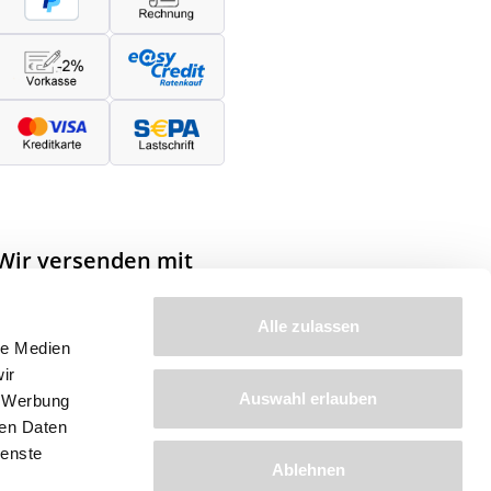
Wir versenden mit
Alle zulassen
le Medien
ir
Auswahl erlauben
, Werbung
ren Daten
Anleitungen
ienste
Ablehnen
Pflanz- und Pflegeanleitung