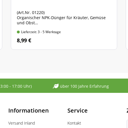
(Art.Nr. 01220)
Organischer NPK-Dünger für Kräuter, Gemüse
und Obst
ohne tierische Bestandteile, 100% pflanzliche
Lieferzeit: 3 - 5 Werktage
Rohstoffe
750 gr. Standbodenbeutel
8,99 €
13:00 - 17:00 Uhr)
über 100 Jahre Erfahrung
Informationen
Service
Versand Inland
Kontakt