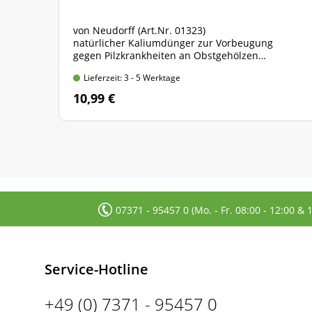
von Neudorff (Art.Nr. 01323)
natürlicher Kaliumdünger zur Vorbeugung
gegen Pilzkrankheiten an Obstgehölzen
Flasche mit 250 ml Inhalt
Lieferzeit: 3 - 5 Werktage
10,99 €
07371 - 95457 0 (Mo. - Fr. 08:00 - 12:00 & 
Service-Hotline
+49 (0) 7371 - 95457 0