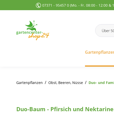
07371 - 95457 0 (Mo. - Fr. 08:00 - 12:00 & 
 Suche springen
Zur Hauptnavigation springen
Gartenpflanze
/
/
Gartenpflanzen
Obst, Beeren, Nüsse
Duo- und Fam
Duo-Baum - Pfirsich und Nektarine