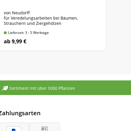
von Neudorff
(Art
für Veredelungsarbeiten bei Bäumen,
1 Ne
Sträuchern und Ziergehölzen
Masc
Lieferzeit: 3 - 5 Werktage
Lie
ab 9,99 €
23,
Sortiment mit über 5000 Pflanzen
Zahlungsarten