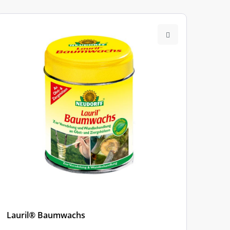
Lauril® Baumwachs
Schä