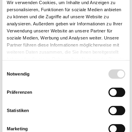
Wir verwenden Cookies, um Inhalte und Anzeigen zu
personalisieren, Funktionen für soziale Medien anbieten
zu können und die Zugriffe auf unsere Website zu
7,99 €*
analysieren. Außerdem geben wir Informationen zu Ihrer
Preise inkl. MwSt.
zzgl. Versandkosten
Verwendung unserer Website an unsere Partner für
soziale Medien, Werbung und Analysen weiter. Unsere
Lieferzeit: 3 - 5 Werktage
Partner führen diese Informationen möglicherweise mit
weiteren Daten zusammen, die Sie ihnen bereitgestellt
Packungsgröße:
haben oder die sie im Rahmen Ihrer Nutzung der Dienste
gesammelt haben.
Einwilligungsauswahl
Notwendig
Produkt Anzahl: Gib den gewünschten Wer
In den Warenkorb
Präferenzen
Fragen zum Artikel
Statistiken
Marketing