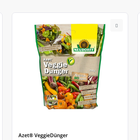
Azet® VeggieDünger