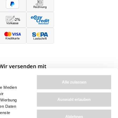
Wir versenden mit
Alle zulassen
le Medien
ir
Auswahl erlauben
, Werbung
ren Daten
Anleitungen
ienste
Ablehnen