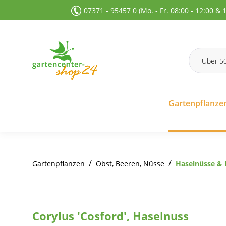
07371 - 95457 0 (Mo. - Fr. 08:00 - 12:00 & 
 Suche springen
Zur Hauptnavigation springen
Gartenpflanze
/
/
Gartenpflanzen
Obst, Beeren, Nüsse
Haselnüsse &
Corylus 'Cosford', Haselnuss