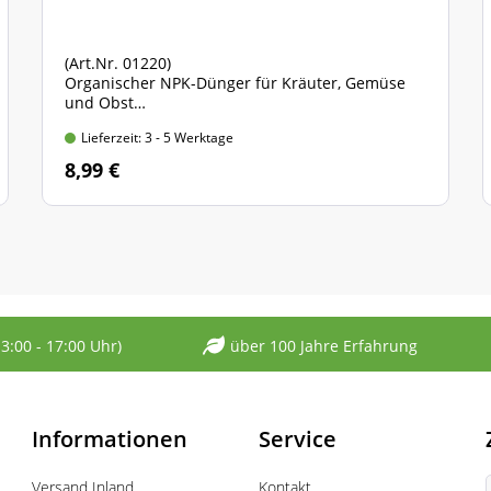
(Art.Nr. 01220)
Organischer NPK-Dünger für Kräuter, Gemüse
und Obst
ohne tierische Bestandteile, 100% pflanzliche
Lieferzeit: 3 - 5 Werktage
Rohstoffe
750 gr. Standbodenbeutel
8,99 €
13:00 - 17:00 Uhr)
über 100 Jahre Erfahrung
Informationen
Service
Versand Inland
Kontakt