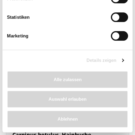
leichter Heister, wurzelnackt
, 100-125 cm hoch
Statistiken
Wuchshöhe: je nach Schnitt, bis 20m
Pflanzenbedarf: 3 - 4 pro Meter
Lieferzeit: 4 - 9 Werktage
Marketing
Menge
Stückpreis
Bis
19
4,15 €*
Details zeigen
ab
20
3,75 €*
ab
50
3,45 €*
Alle zulassen
Vorbestellen
Auswahl erlauben
Preise inkl. MwSt.
zzgl.
Versandkosten
Ablehnen
Carpinus betulus, Hainbuche,