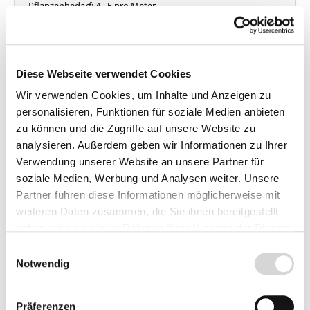
Pflanzenbedarf: 4 - 5 pro Meter
Lieferzeit: 4 - 9 Werktage
Menge
Stückpreis
Diese Webseite verwendet Cookies
Bis
19
3,45 €*
Wir verwenden Cookies, um Inhalte und Anzeigen zu
ab
20
3,15 €*
personalisieren, Funktionen für soziale Medien anbieten
ab
50
2,75 €*
zu können und die Zugriffe auf unsere Website zu
analysieren. Außerdem geben wir Informationen zu Ihrer
Vorbestellen
Verwendung unserer Website an unsere Partner für
soziale Medien, Werbung und Analysen weiter. Unsere
Preise inkl. MwSt.
zzgl.
Partner führen diese Informationen möglicherweise mit
Versandkosten
weiteren Daten zusammen, die Sie ihnen bereitgestellt
haben oder die sie im Rahmen Ihrer Nutzung der Dienste
gesammelt haben.
Einwilligungsauswahl
Carpinus betulus, Hainbuche,
Notwendig
Weißbuche
Wurzelnackte Heckenpflanzen sind ab Mitte Oktober 2026 bis Ende April 2027 lieferbar! Sie
Präferenzen
können bereits für Herbst vorbestellen!