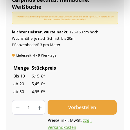
Weißbuche
Wurzelnackte Heckenpflanzen sind ab Mitte Oktober 2026 bis Ende April 2027 lieferbar! Sie
können bereits für Herbst vorbestellen!
leichter Heister, wurzelnackt
, 125-150 cm hoch
Wuchshöhe: je nach Schnitt, bis 20m
Pflanzenbedarf: 3 pro Meter
Lieferzeit: 4 - 9 Werktage
Menge
Stückpreis
Bis
19
6,15 €*
ab
20
5,45 €*
ab
50
4,95 €*
Vorbestellen
Preise inkl. MwSt.
zzgl.
Versandkosten