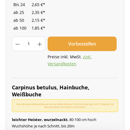
Bis
24
2,65 €*
ab
25
2,35 €*
ab
50
2,15 €*
ab
100
1,85 €*
Vorbestellen
Preise inkl. MwSt.
zzgl.
Versandkosten
Carpinus betulus, Hainbuche,
Weißbuche
Wurzelnackte Heckenpflanzen sind ab Mitte Oktober 2026 bis Ende April 2027 lieferbar! Sie
können bereits für Herbst vorbestellen!
leichter Heister, wurzelnackt
, 80-100 cm hoch
Wuchshöhe: je nach Schnitt, bis 20m