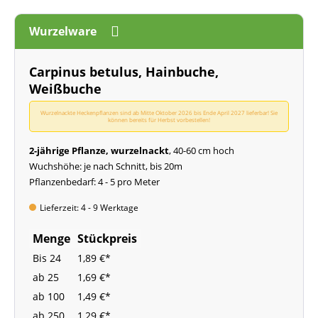
Wurzelware
Carpinus betulus, Hainbuche,
Weißbuche
Wurzelnackte Heckenpflanzen sind ab Mitte Oktober 2026 bis Ende April 2027 lieferbar! Sie
können bereits für Herbst vorbestellen!
2-jährige Pflanze, wurzelnackt
, 40-60 cm hoch
Wuchshöhe: je nach Schnitt, bis 20m
Pflanzenbedarf: 4 - 5 pro Meter
Lieferzeit: 4 - 9 Werktage
Menge
Stückpreis
Bis
24
1,89 €*
ab
25
1,69 €*
ab
100
1,49 €*
ab
250
1,29 €*