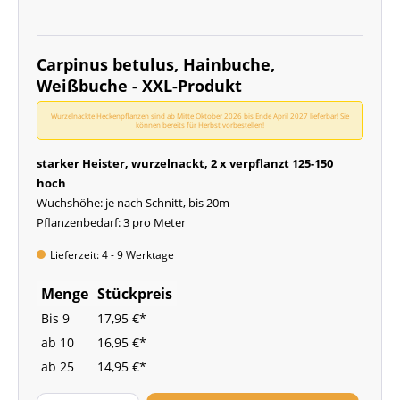
Carpinus betulus, Hainbuche,
Weißbuche - XXL-Produkt
Wurzelnackte Heckenpflanzen sind ab Mitte Oktober 2026 bis Ende April 2027 lieferbar! Sie
können bereits für Herbst vorbestellen!
starker Heister, wurzelnackt, 2 x verpflanzt 125-150
hoch
Wuchshöhe: je nach Schnitt, bis 20m
Pflanzenbedarf: 3 pro Meter
Lieferzeit: 4 - 9 Werktage
Menge
Stückpreis
Bis
9
17,95 €*
ab
10
16,95 €*
ab
25
14,95 €*