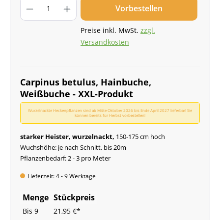
Vorbestellen
Preise inkl. MwSt.
zzgl.
Versandkosten
Carpinus betulus, Hainbuche,
Weißbuche - XXL-Produkt
Wurzelnackte Heckenpflanzen sind ab Mitte Oktober 2026 bis Ende April 2027 lieferbar! Sie
können bereits für Herbst vorbestellen!
starker Heister, wurzelnackt,
150-175 cm hoch
Wuchshöhe: je nach Schnitt, bis 20m
Pflanzenbedarf: 2 - 3 pro Meter
Lieferzeit: 4 - 9 Werktage
Menge
Stückpreis
Bis
9
21,95 €*